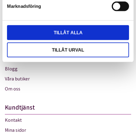
s
Marknadsföring
Börja laga thaimat
v
a
Grönsaker
l
TILLÅT ALLA
Thailaan
Recept
TILLÅT URVAL
Råd & tips
Blogg
Våra butiker
Om oss
Kundtjänst
Kontakt
Mina sidor