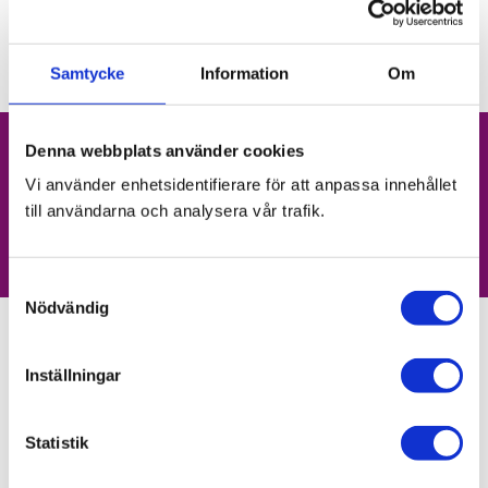
Samtycke
Information
Om
Denna webbplats använder cookies
check_circle
check_circle
Vi använder enhetsidentifierare för att anpassa innehållet
Etablerat 2008
Brett sortiment
till användarna och analysera vår trafik.
check_circle
check_circle
Hög kvalitet
Råd & recept
S
Nödvändig
a
m
Sortiment
t
Inställningar
y
Kampanj
c
Nyheter
k
Statistik
e
Kryddstarkt