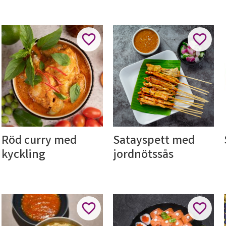
ll i favoriter
Lägg till i favoriter
Lägg til
Röd curry med 
Satayspett med 
kyckling
jordnötssås
ll i favoriter
Lägg till i favoriter
Lägg til