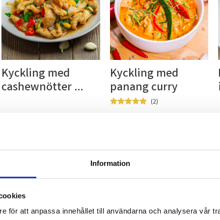
Kyckling med 
Kyckling med 
cashewnötter 
panang curry
(Gai Pad 
2
Medmamuang)
ll i favoriter
Lägg till i favoriter
Lägg til
Information
cookies
e för att anpassa innehållet till användarna och analysera vår tra