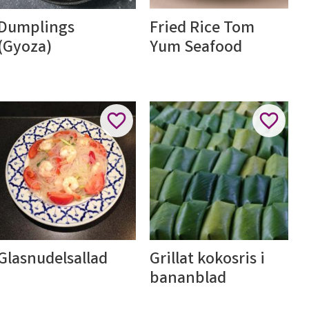
Dumplings 
Fried Rice Tom 
(Gyoza)
Yum Seafood
l i favoriter
Lägg till i favoriter
Lägg till
Glasnudelsallad
Grillat kokosris i 
bananblad