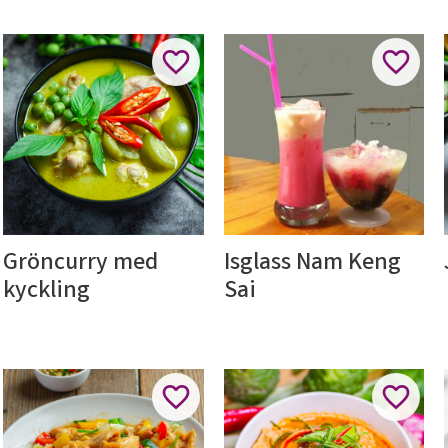
ll i favoriter
Lägg till i favoriter
Lägg til
Gröncurry med 
Isglass Nam Keng 
kyckling
Sai
ll i favoriter
Lägg till i favoriter
Lägg til