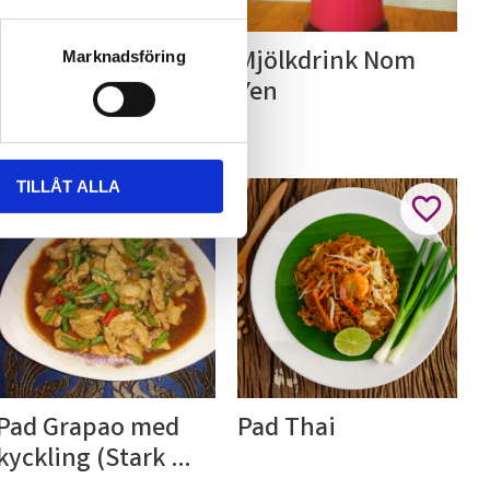
Misosoppa
Mjölkdrink Nom 
Marknadsföring
Yen
TILLÅT ALLA
l i favoriter
Lägg till i favoriter
Lägg till
Pad Grapao med 
Pad Thai
kyckling (Stark 