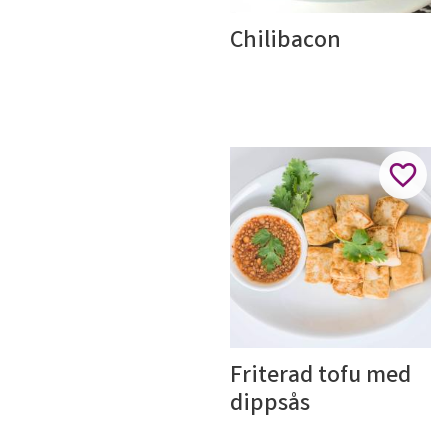
Chilibacon
Lägg ti
Friterad tofu med 
dippsås