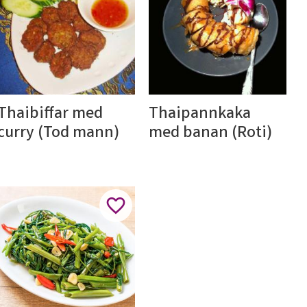
Thaibiffar med 
Thaipannkaka 
curry (Tod mann)
med banan (Roti)
l i favoriter
Lägg till i favoriter