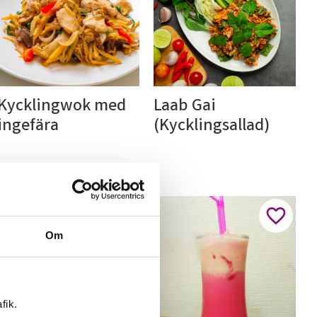
Kycklingwok med 
Laab Gai 
ingefära
(Kycklingsallad)
l i favoriter
Lägg till i favoriter
Lägg till
Om
fik.