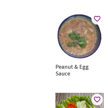
tofu
Lägg ti
Peanut & Egg 
Sauce
Lägg ti