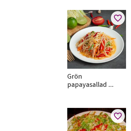
Lägg ti
Grön 
papayasallad 
(Som Tam)
Lägg ti