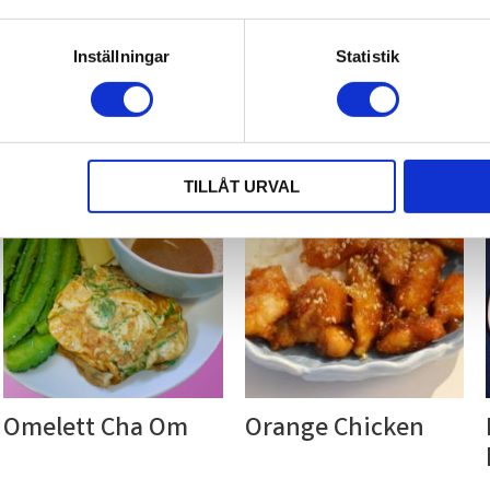
Mango sticky rice 
Massamancurry 
Inställningar
Statistik
(Khao niaw 
med biff
mamoang)
TILLÅT URVAL
ll i favoriter
Lägg till i favoriter
Lägg til
Omelett Cha Om
Orange Chicken