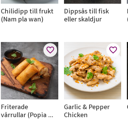
Chilidipp till frukt 
Dippsås till fisk 
(Nam pla wan)
eller skaldjur
ll i favoriter
Lägg till i favoriter
Lägg til
Friterade 
Garlic & Pepper 
vårrullar (Popia 
Chicken
tod)