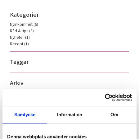
Kategorier
Nyinkommet (6)
Råd & tips (3)
Nyheter (1)
Recept (1)
Taggar
Arkiv
2026
juni (1)
februari (1)
Samtycke
Information
Om
2025
december (1)
2024
Denna webbplats använder cookies