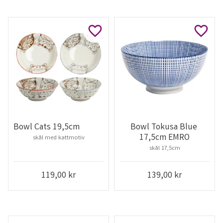
Lägg till i favoriter
Lägg ti
Bowl Cats 19,5cm
Bowl Tokusa Blue 
17,5cm EMRO
skål med kattmotiv
skål 17,5cm
119,00
kr
139,00
kr