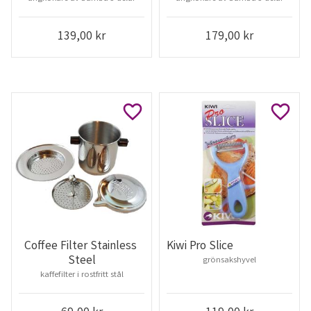
139,00
kr
179,00
kr
Lägg till i favoriter
Lägg ti
Coffee Filter Stainless 
Kiwi Pro Slice
Steel
grönsakshyvel
kaffefilter i rostfritt stål