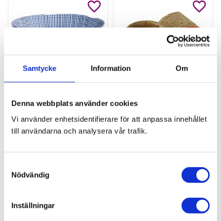
Lägg till i favoriter
Lägg ti
Samtycke
Information
Om
Bowl Tokusa Blue 
Kratip Bamboo (L)
Denna webbplats använder cookies
20cm EMRO
risbehållare av bambu
Vi använder enhetsidentifierare för att anpassa innehållet
skål 20cm
till användarna och analysera vår trafik.
165,00
kr
99,00
kr
S
Nödvändig
a
m
t
Inställningar
Lägg till i favoriter
Lägg ti
y