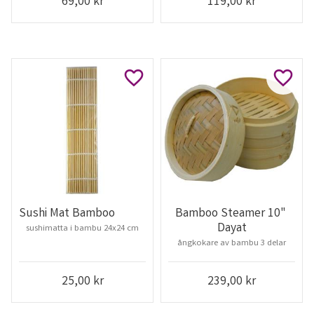
69,00
kr
119,00
kr
Lägg till i favoriter
Lägg ti
Sushi Mat Bamboo
Bamboo Steamer 10" 
Dayat
sushimatta i bambu 24x24 cm
ångkokare av bambu 3 delar
25,00
kr
239,00
kr