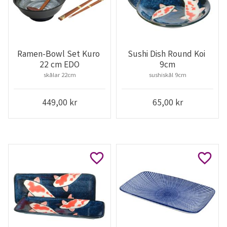
Ramen-Bowl Set Kuro 
Sushi Dish Round Koi 
22 cm EDO
9cm
skålar 22cm
sushiskål 9cm
449,00
kr
65,00
kr
Lägg till i favoriter
Lägg ti