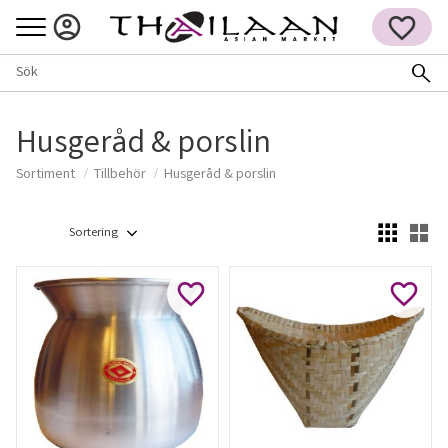
Meny
FAVORITER
Husgeråd & porslin
Sortiment
Tillbehör
Husgeråd & porslin
Välj sortering
Vä
Lägg till i favoriter
Lägg ti