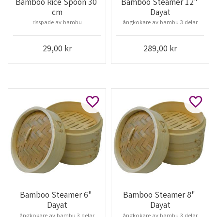
Bamboo Rice Spoon 30 
Bamboo Steamer 12" 
cm
Dayat
risspade av bambu
ångkokare av bambu 3 delar
29,00
kr
289,00
kr
Lägg till i favoriter
Lägg ti
Bamboo Steamer 6" 
Bamboo Steamer 8" 
Dayat
Dayat
ångkokare av bambu 3 delar
ångkokare av bambu 3 delar