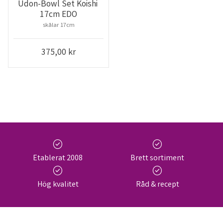
Udon-Bowl Set Koishi 
17cm EDO
skålar 17cm
375,00
kr
check_circle
check_circle
Etablerat 2008
Brett sortiment
check_circle
check_circle
Hög kvalitet
Råd & recept