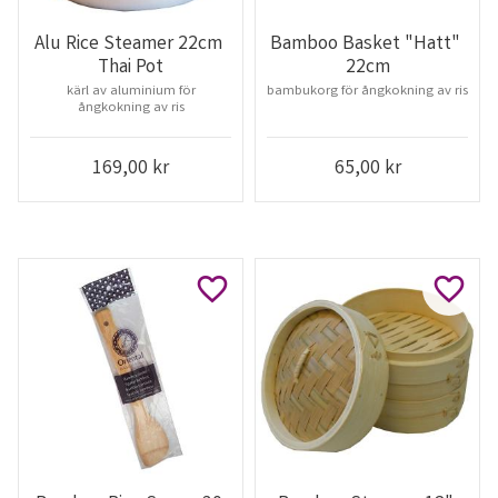
Alu Rice Steamer 22cm 
Bamboo Basket "Hatt" 
Thai Pot
22cm
kärl av aluminium för
bambukorg för ångkokning av ris
ångkokning av ris
169,00
kr
65,00
kr
Lägg till i favoriter
Lägg ti