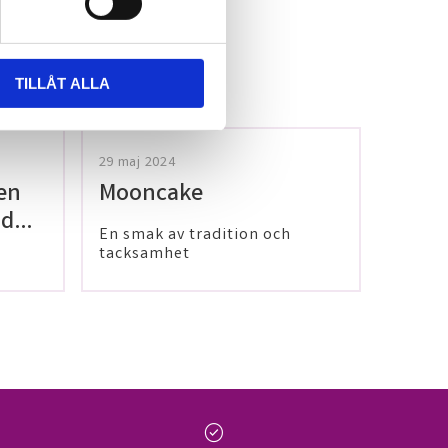
TILLÅT ALLA
29 maj 2024
en
Mooncake
 dig
En smak av tradition och
tacksamhet
check_circle