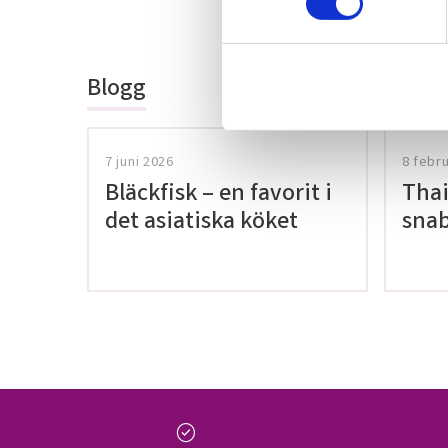
Bli den första a
t
omdöme.
y
c
Blogg
k
e
s
v
7 juni 2026
8 febr
a
Bläckfisk – en favorit i
Thai
l
det asiatiska köket
snab
glut
check_circle