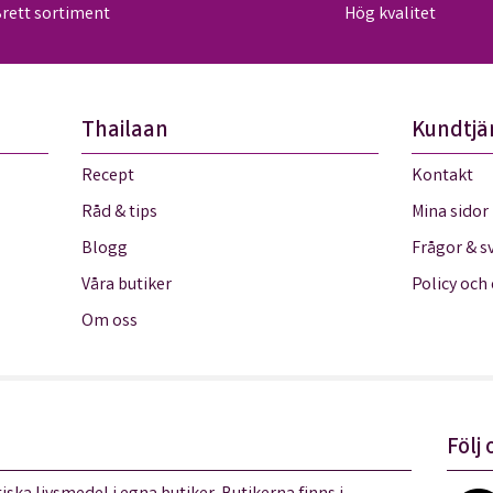
rett sortiment
Hög kvalitet
Thailaan
Kundtjä
Recept
Kontakt
Råd & tips
Mina sidor
Blogg
Frågor & s
Våra butiker
Policy och
Om oss
Följ 