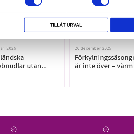
tt lämna ett
TILLÅT URVAL
uari 2026
20 december 2025
ländska
Förkylningssäsong
bnudlar utan
är inte över – värm
en!
med våra teer på
Thailaan
check_circle
check_circle