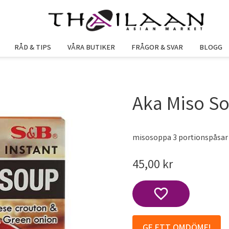
RÅD & TIPS
VÅRA BUTIKER
FRÅGOR & SVAR
BLOGG
Aka Miso S
misosoppa 3 portionspåsar
45,00
kr
Lägg till i favoriter
GE ETT OMDÖME!