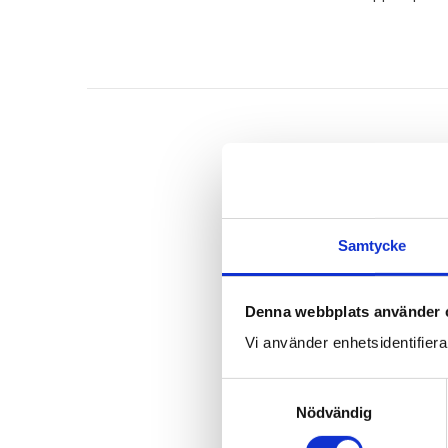
Samtycke
Denna webbplats använder 
Vi använder enhetsidentifierar
S
Nödvändig
a
m