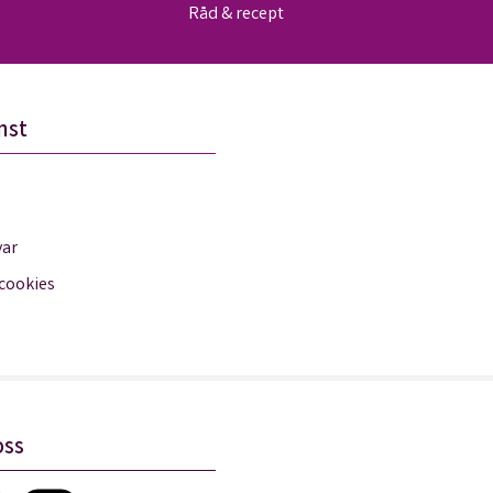
Råd & recept
nst
var
 cookies
oss