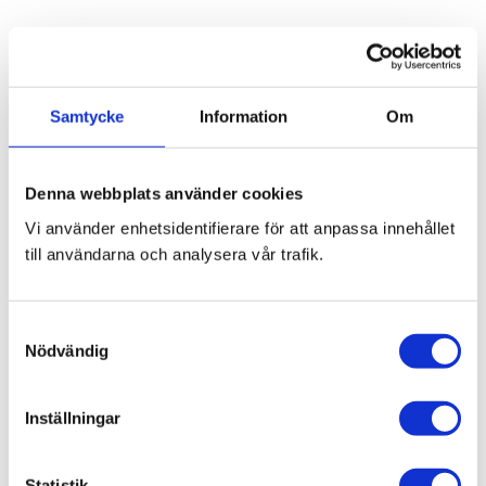
Du
Samtycke
Information
Om
Denna webbplats använder cookies
Vi använder enhetsidentifierare för att anpassa innehållet
till användarna och analysera vår trafik.
Bli den första att lämna ett omdöme.
S
Blogg
Nödvändig
a
m
t
Inställningar
7 juni 2026
y
Bläckfisk – en favorit i det asiatiska
c
k
Statistik