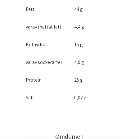
Fett
44 g
varav mättat fett
4,4 g
Kolhydrat
15 g
varav sockerarter
4,0 g
Protein
25 g
Salt
0,02 g
Omdömen