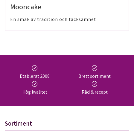
Mooncake
En smak av tradition och tacksamhet
check_circle
check_circle
Etablerat 2008
Brett sortiment
check_circle
check_circle
Hög kvalitet
Råd & recept
Sortiment