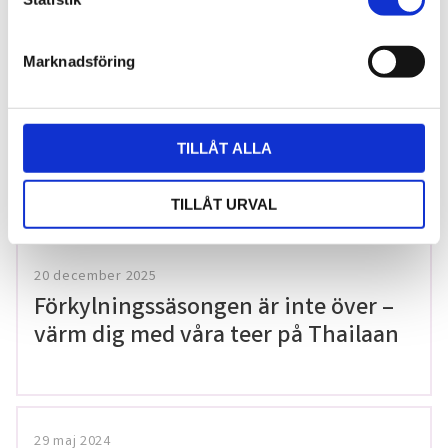
köket
e
s
Marknadsföring
v
a
8 februari 2026
l
Thailändska snabbnudlar utan
TILLÅT ALLA
gluten!
TILLÅT URVAL
20 december 2025
Förkylningssäsongen är inte över –
värm dig med våra teer på Thailaan
29 maj 2024