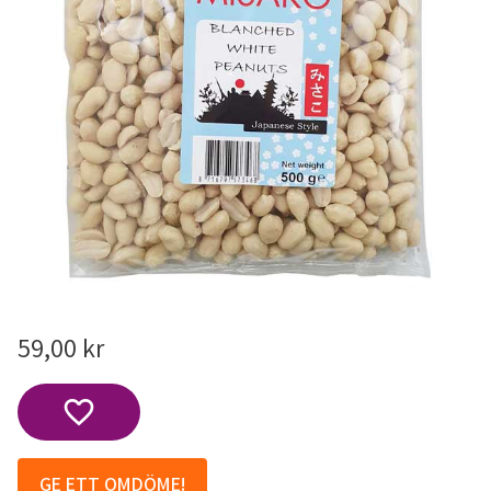
59,00
kr
Lägg till i favoriter
GE ETT OMDÖME!