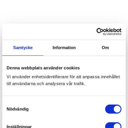
Omdömen
Samtycke
Information
Om
Du
Denna webbplats använder cookies
Vi använder enhetsidentifierare för att anpassa innehållet
till användarna och analysera vår trafik.
S
Bli den första att lämna ett omdöme.
Nödvändig
a
m
Blogg
t
Inställningar