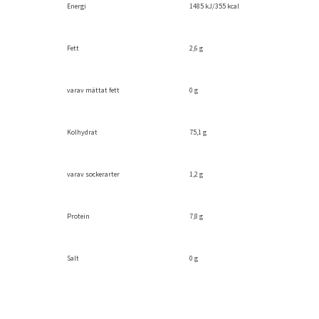
Energi
1485 kJ/355 kcal
Fett
2,6 g
varav mättat fett
0 g
Kolhydrat
75,1 g
varav sockerarter
1,2 g
Protein
7,8 g
Salt
0 g