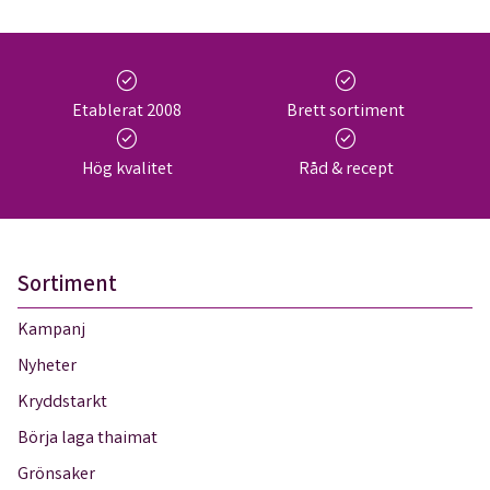
check_circle
check_circle
Etablerat 2008
Brett sortiment
check_circle
check_circle
Hög kvalitet
Råd & recept
Sortiment
Kampanj
Nyheter
Kryddstarkt
Börja laga thaimat
Grönsaker