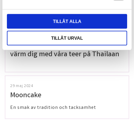
gluten!
a
l
TILLÅT ALLA
20 december 2025
TILLÅT URVAL
Förkylningssäsongen är inte över –
värm dig med våra teer på Thailaan
29 maj 2024
Mooncake
En smak av tradition och tacksamhet