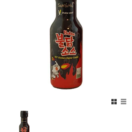
Rutnätsv
List