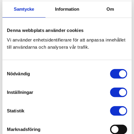
Samtycke
Information
Om
Denna webbplats använder cookies
Bli den första att lämna ett omdöme.
Vi använder enhetsidentifierare för att anpassa innehållet
till användarna och analysera vår trafik.
Blogg
S
7 juni 2026
Nödvändig
a
Bläckfisk – en favorit i det asiatiska
m
köket
t
Inställningar
y
c
k
Statistik
e
8 februari 2026
s
Thailändska snabbnudlar utan
Marknadsföring
v