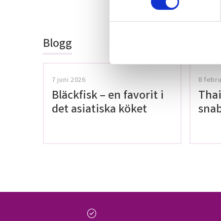
Bli den första a
t
omdöme.
y
c
Blogg
k
e
s
v
7 juni 2026
8 febr
a
Bläckfisk – en favorit i
Thai
l
det asiatiska köket
snab
glut
check_circle