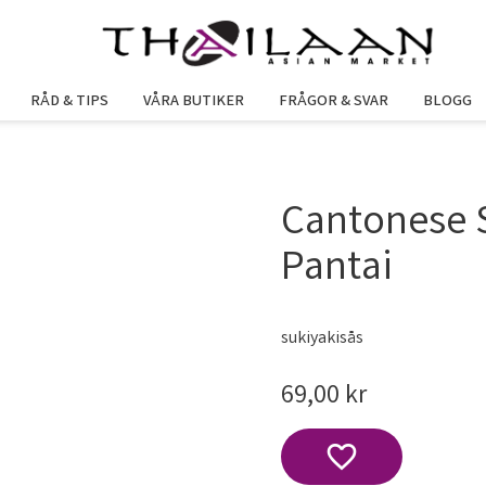
RÅD & TIPS
VÅRA BUTIKER
FRÅGOR & SVAR
BLOGG
Cantonese 
Pantai
sukiyakisås
69,00
kr
Lägg till i favoriter