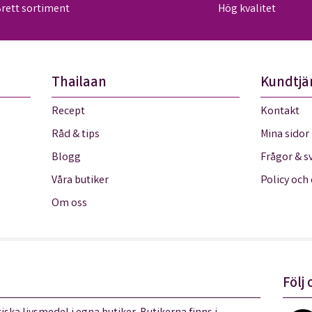
rett sortiment
Hög kvalitet
Thailaan
Kundtjä
Recept
Kontakt
Råd & tips
Mina sidor
Blogg
Frågor & s
Våra butiker
Policy och
Om oss
Följ 