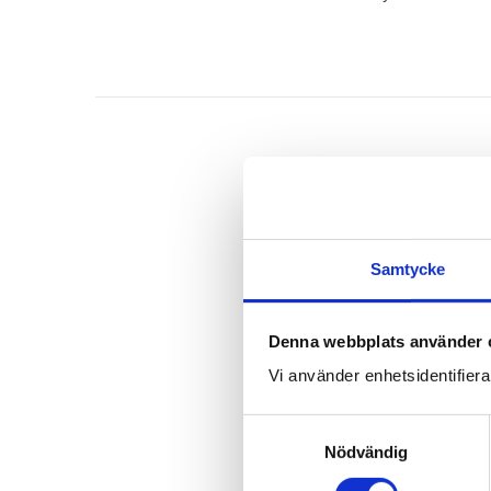
Samtycke
Denna webbplats använder 
Vi använder enhetsidentifierar
S
Nödvändig
a
m