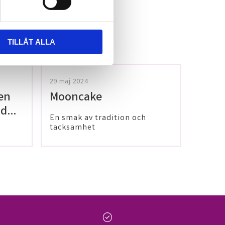
TILLÅT ALLA
29 maj 2024
en
Mooncake
 dig
En smak av tradition och
tacksamhet
check_circle