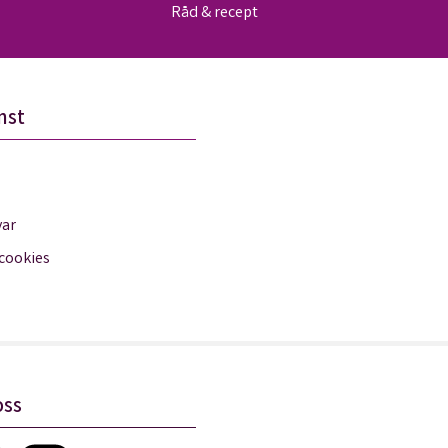
Råd & recept
nst
var
 cookies
oss