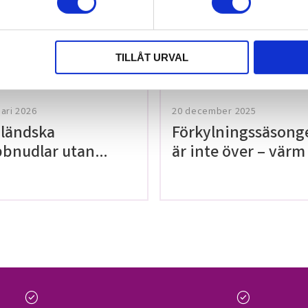
tt lämna ett
TILLÅT URVAL
uari 2026
20 december 2025
ländska
Förkylningssäsong
bnudlar utan
är inte över – värm
en!
med våra teer på
Thailaan
check_circle
check_circle