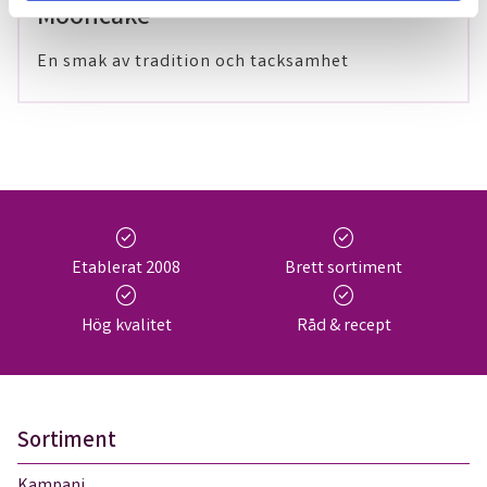
Mooncake
En smak av tradition och tacksamhet
check_circle
check_circle
Etablerat 2008
Brett sortiment
check_circle
check_circle
Hög kvalitet
Råd & recept
Sortiment
Kampanj