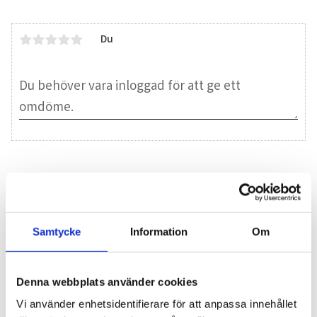
Du
Bli den första att lämna ett omdöme.
Blogg
Samtycke
Information
Om
7 juni 2026
Denna webbplats använder cookies
Bläckfisk – en favorit i det asiatiska
Vi använder enhetsidentifierare för att anpassa innehållet
köket