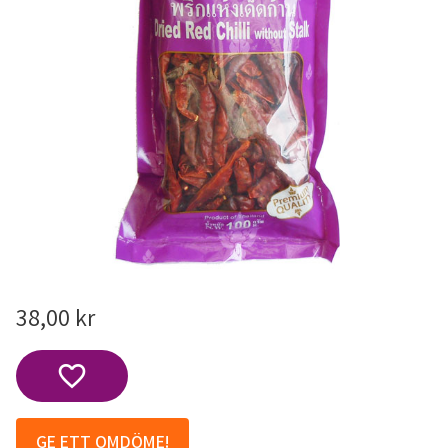
38,00
kr
Lägg till i favoriter
GE ETT OMDÖME!