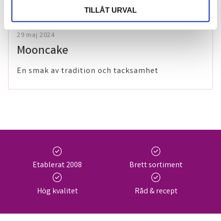
TILLÅT URVAL
29 maj 2024
Mooncake
En smak av tradition och tacksamhet
check_circle
check_circle
Etablerat 2008
Brett sortiment
check_circle
check_circle
Hög kvalitet
Råd & recept