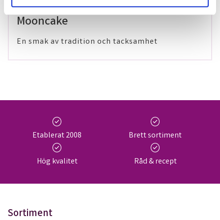
29 maj 2024
Mooncake
En smak av tradition och tacksamhet
check_circle
check_circle
Etablerat 2008
Brett sortiment
check_circle
check_circle
Hög kvalitet
Råd & recept
Sortiment