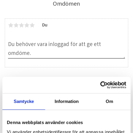
Omdömen
Du
Bli den första att lämna ett omdöme.
Blogg
Samtycke
Information
Om
Denna webbplats använder cookies
7 juni 2026
Bläckfisk – en favorit i det asiatiska
Vi använder enhetsidentifierare för att anpassa innehållet