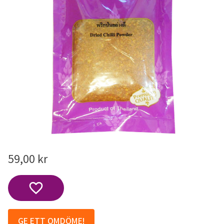
59,00
kr
Lägg till i favoriter
GE ETT OMDÖME!