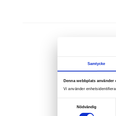
Samtycke
Denna webbplats använder 
Vi använder enhetsidentifierar
S
Nödvändig
a
m