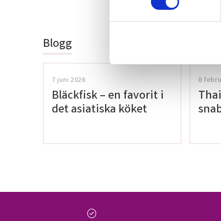
Bli den första a
t
omdöme.
y
c
Blogg
k
e
s
v
7 juni 2026
8 febr
a
Bläckfisk – en favorit i
Thai
l
det asiatiska köket
snab
glut
check_circle