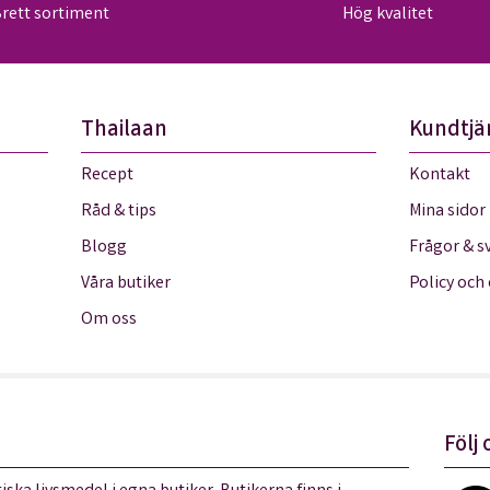
rett sortiment
Hög kvalitet
Thailaan
Kundtjä
Recept
Kontakt
Råd & tips
Mina sidor
Blogg
Frågor & s
Våra butiker
Policy och
Om oss
Följ 