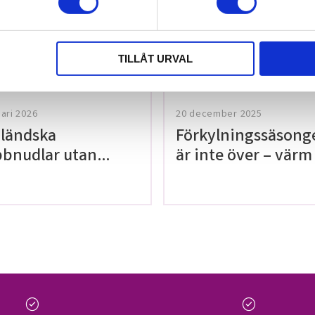
tt lämna ett
TILLÅT URVAL
uari 2026
20 december 2025
ländska
Förkylningssäsong
bnudlar utan
är inte över – värm
en!
med våra teer på
Thailaan
check_circle
check_circle