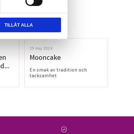
TILLÅT ALLA
29 maj 2024
en
Mooncake
 dig
En smak av tradition och
tacksamhet
check_circle