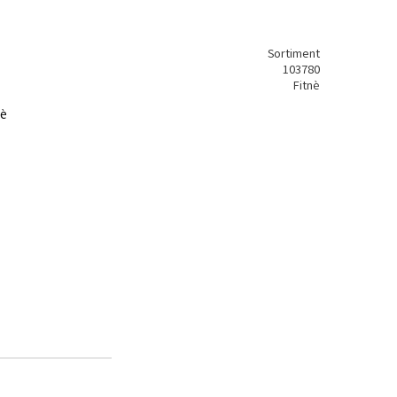
Sortiment
103780
Fitnè
nè