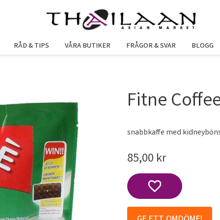
RÅD & TIPS
VÅRA BUTIKER
FRÅGOR & SVAR
BLOGG
Fitne Coffe
snabbkaffe med kidneyböns
85,00
kr
Lägg till i favoriter
GE ETT OMDÖME!