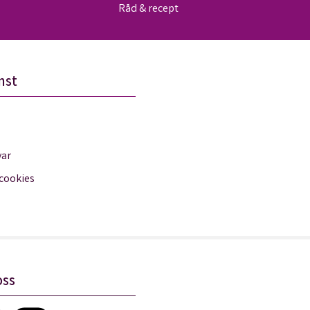
Råd & recept
nst
var
 cookies
oss