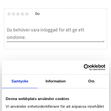
Du
Bli den första att lämna ett omdöme.
Blogg
Samtycke
Information
Om
7 juni 2026
Denna webbplats använder cookies
Bläckfisk – en favorit i det asiatiska
Vi använder enhetsidentifierare för att anpassa innehållet
köket