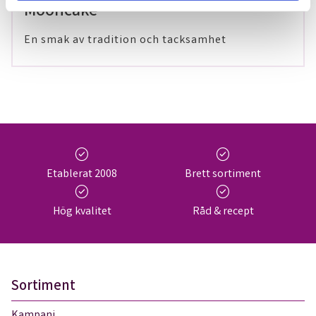
Mooncake
En smak av tradition och tacksamhet
check_circle
check_circle
Etablerat 2008
Brett sortiment
check_circle
check_circle
Hög kvalitet
Råd & recept
Sortiment
Kampanj