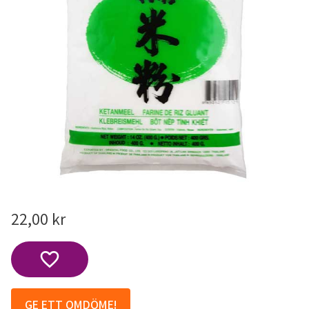
22,00
kr
Lägg till i favoriter
GE ETT OMDÖME!