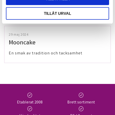
Förkylningssäsongen är inte över –
värm dig med våra teer på Thailaan
TILLÅT URVAL
29 maj 2024
Mooncake
En smak av tradition och tacksamhet
check_circle
check_circle
Etablerat 2008
Brett sortiment
check_circle
check_circle