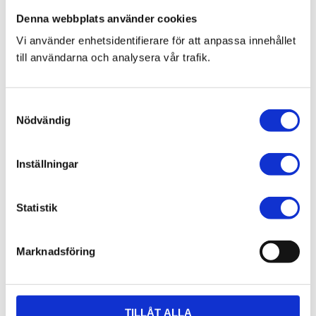
Blogg
Denna webbplats använder cookies
Vi använder enhetsidentifierare för att anpassa innehållet
till användarna och analysera vår trafik.
7 juni 2026
Bläckfisk – en favorit i det asiatiska
köket
S
Nödvändig
a
m
t
Inställningar
y
8 februari 2026
c
Thailändska snabbnudlar utan
k
Statistik
gluten!
e
s
Marknadsföring
v
a
l
20 december 2025
TILLÅT ALLA