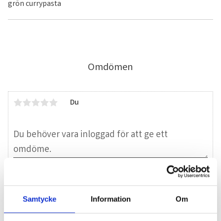
grön currypasta
Omdömen
Du
Bli den första att lämna ett omdöme.
Samtycke
Information
Om