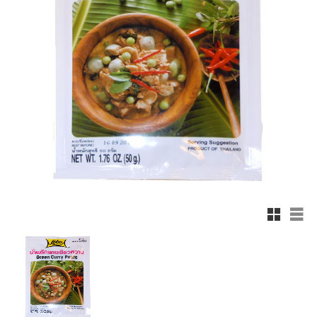
Rutnätsv
List