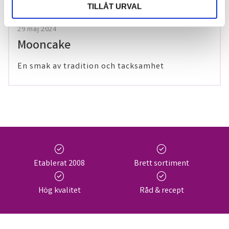
TILLÅT URVAL
29 maj 2024
Mooncake
En smak av tradition och tacksamhet
check_circle
check_circle
Etablerat 2008
Brett sortiment
check_circle
check_circle
Hög kvalitet
Råd & recept