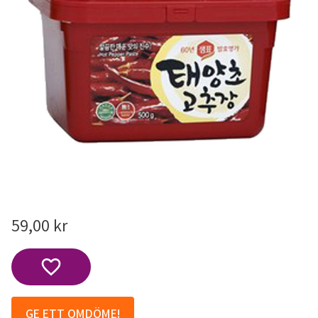
59,00
kr
Lägg till i favoriter
GE ETT OMDÖME!