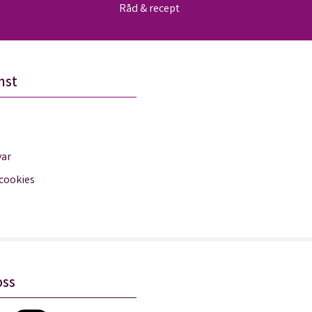
Råd & recept
nst
var
 cookies
oss