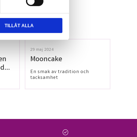
TILLÅT ALLA
29 maj 2024
en
Mooncake
 dig
En smak av tradition och
tacksamhet
check_circle