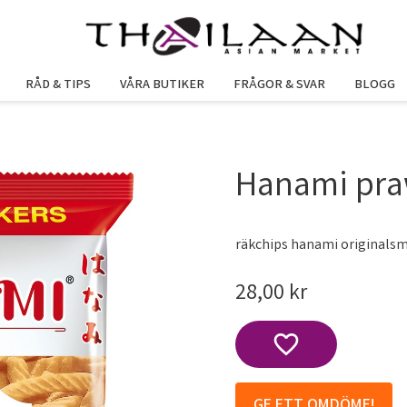
RÅD & TIPS
VÅRA BUTIKER
FRÅGOR & SVAR
BLOGG
Hanami pra
räkchips hanami originals
28,00
kr
Lägg till i favoriter
GE ETT OMDÖME!