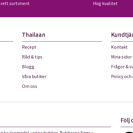
rett sortiment
Hög kvalitet
Thailaan
Kundtjä
Recept
Kontakt
Råd & tips
Mina sidor
Blogg
Frågor & s
Våra butiker
Policy och
Om oss
Följ 