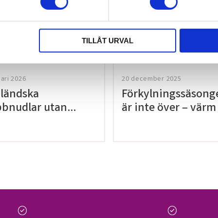
tt lämna ett
TILLÅT URVAL
uari 2026
20 december 2025
ländska
Förkylningssäsong
bnudlar utan
är inte över – värm
en!
med våra teer på
Thailaan
check_circle
check_circle