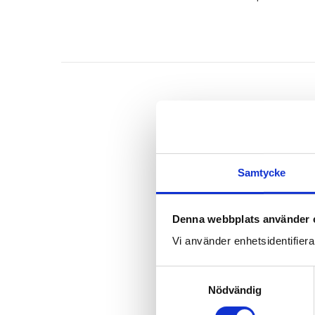
Samtycke
Denna webbplats använder 
Vi använder enhetsidentifierar
S
Nödvändig
a
m