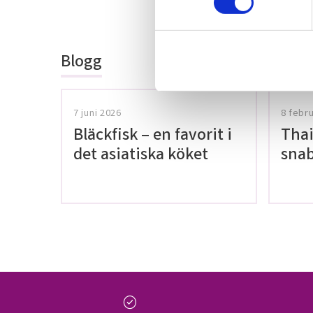
Bli den första a
t
omdöme.
y
c
Blogg
k
e
s
v
7 juni 2026
8 febr
a
Bläckfisk – en favorit i
Thai
l
det asiatiska köket
snab
glut
check_circle