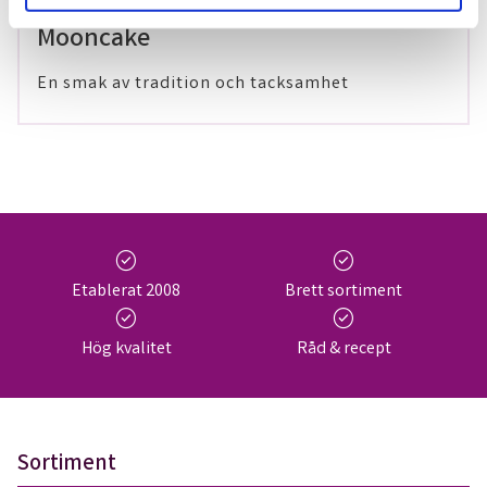
29 maj 2024
Mooncake
En smak av tradition och tacksamhet
check_circle
check_circle
Etablerat 2008
Brett sortiment
check_circle
check_circle
Hög kvalitet
Råd & recept
Sortiment