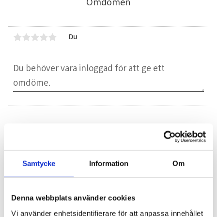
Omdömen
Du
Bli den första att lämna ett omdöme.
Blogg
Samtycke
Information
Om
7 juni 2026
Denna webbplats använder cookies
Bläckfisk – en favorit i det asiatiska
Vi använder enhetsidentifierare för att anpassa innehållet