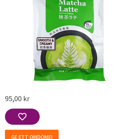
95,00
kr
Lägg till i favoriter
GE ETT OMDÖME!