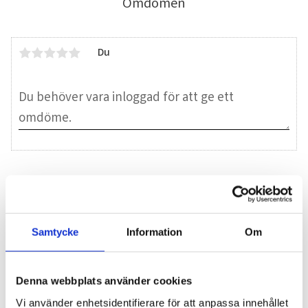
Omdömen
Du
Bli den första att lämna ett omdöme.
Blogg
Samtycke
Information
Om
7 juni 2026
Denna webbplats använder cookies
Bläckfisk – en favorit i det asiatiska
Vi använder enhetsidentifierare för att anpassa innehållet