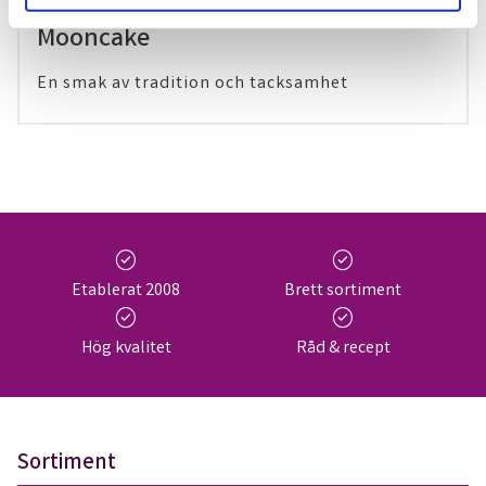
29 maj 2024
Mooncake
En smak av tradition och tacksamhet
check_circle
check_circle
Etablerat 2008
Brett sortiment
check_circle
check_circle
Hög kvalitet
Råd & recept
Sortiment