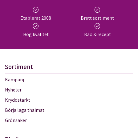
check_circle
check_circle
Etablerat 2008
Brett sortiment
check_circle
check_circle
Hög kvalitet
Råd & recept
Sortiment
Kampanj
Nyheter
Kryddstarkt
Börja laga thaimat
Grönsaker