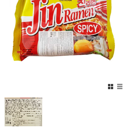
Rutnätsv
List