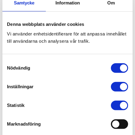
Samtycke
Information
Om
Bli den första att lämna ett omdöme.
Denna webbplats använder cookies
Vi använder enhetsidentifierare för att anpassa innehållet
Blogg
till användarna och analysera vår trafik.
7 juni 2026
S
Bläckfisk – en favorit i det asiatiska
Nödvändig
a
köket
m
t
Inställningar
y
c
k
Statistik
8 februari 2026
e
Thailändska snabbnudlar utan
s
Marknadsföring
gluten!
v
a