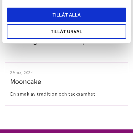
l
TILLÅT ALLA
20 december 2025
Förkylningssäsongen är inte över –
TILLÅT URVAL
värm dig med våra teer på Thailaan
29 maj 2024
Mooncake
En smak av tradition och tacksamhet