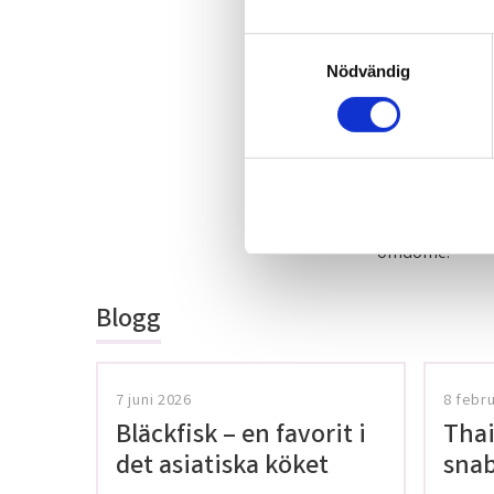
S
Nödvändig
a
m
t
y
c
k
Bli den första a
e
omdöme.
s
v
a
Blogg
l
7 juni 2026
8 febr
Bläckfisk – en favorit i
Thai
det asiatiska köket
snab