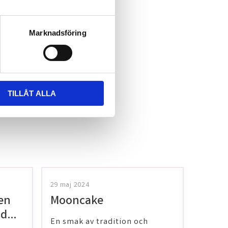
Marknadsföring
TILLÅT ALLA
29 maj 2024
en
Mooncake
 dig
En smak av tradition och