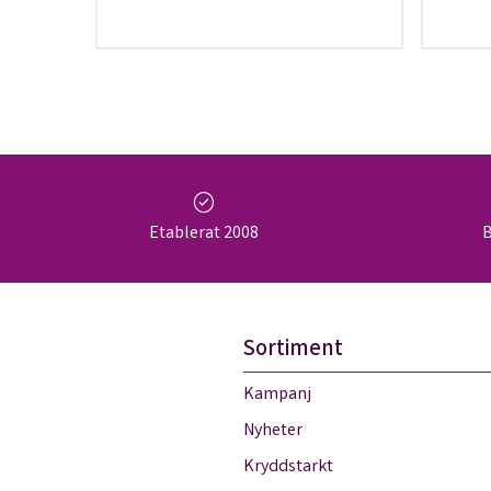
glut
check_circle
Etablerat 2008
B
Sortiment
Kampanj
Nyheter
Kryddstarkt