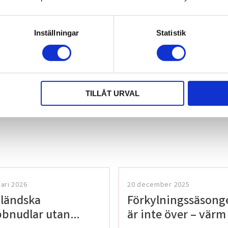
Du
Inställningar
Statistik
TILLÅT URVAL
tt lämna ett
uari 2026
20 december 2025
ländska
Förkylningssäsong
bnudlar utan
är inte över – värm