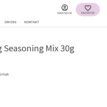
FAVORITER
MINA SIDOR
OM OSS
KONTAKT
g Seasoning Mix 30g
 smak