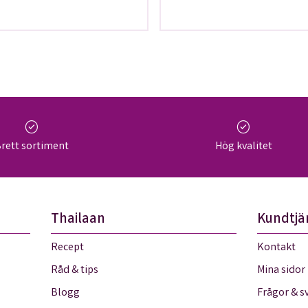
en!
med våra teer på
Thailaan
check_circle
check_circle
rett sortiment
Hög kvalitet
Thailaan
Kundtjä
Recept
Kontakt
Råd & tips
Mina sidor
Blogg
Frågor & s