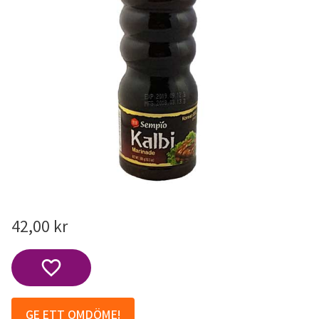
42,00
kr
Lägg till i favoriter
GE ETT OMDÖME!