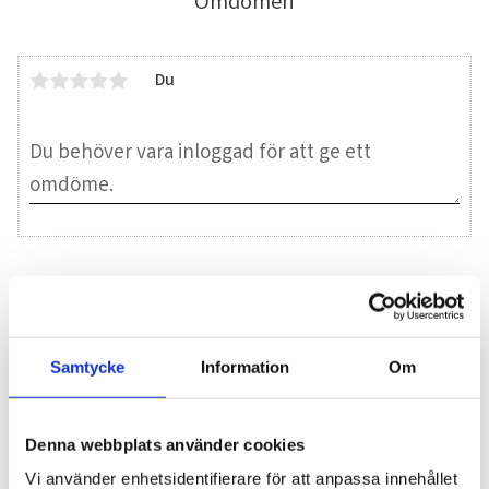
Omdömen
Du
Bli den första att lämna ett omdöme.
Blogg
Samtycke
Information
Om
7 juni 2026
Denna webbplats använder cookies
Bläckfisk – en favorit i det asiatiska
Vi använder enhetsidentifierare för att anpassa innehållet