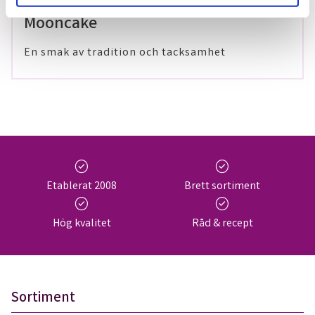
29 maj 2024
Mooncake
En smak av tradition och tacksamhet
check_circle
check_circle
Etablerat 2008
Brett sortiment
check_circle
check_circle
Hög kvalitet
Råd & recept
Sortiment