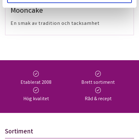
29 maj 2024
Mooncake
En smak av tradition och tacksamhet
check_circle
check_circle
Etablerat 2008
Brett sortiment
check_circle
check_circle
Hög kvalitet
Råd & recept
Sortiment