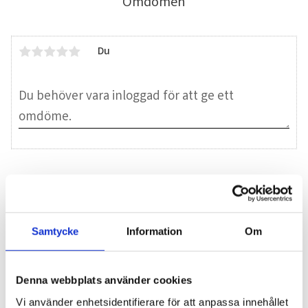
Omdömen
Du
Bli den första att lämna ett omdöme.
Blogg
Samtycke
Information
Om
7 juni 2026
Denna webbplats använder cookies
Bläckfisk – en favorit i det asiatiska
Vi använder enhetsidentifierare för att anpassa innehållet