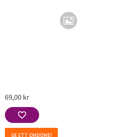
69,00
kr
Lägg till i favoriter
GE ETT OMDÖME!