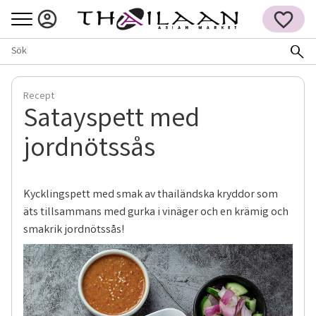
Meny
FAVORITER
Recept
Satayspett med
jordnötssås
Kycklingspett med smak av thailändska kryddor som
äts tillsammans med gurka i vinäger och en krämig och
smakrik jordnötssås!