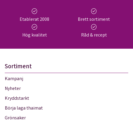
check_circle
check_circle
Etablerat 2008
Brett sortiment
check_circle
check_circle
Hög kvalitet
Råd & recept
Sortiment
Kampanj
Nyheter
Kryddstarkt
Börja laga thaimat
Grönsaker