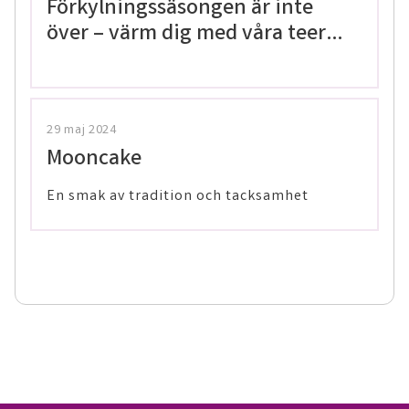
Förkylningssäsongen är inte
över – värm dig med våra teer
på Thailaan
29 maj 2024
Mooncake
En smak av tradition och tacksamhet