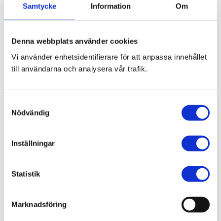
Samtycke
Information
Om
Denna webbplats använder cookies
Turmeric Powder 
Curry Powder 100g 
Vi använder enhetsidentifierare för att anpassa innehållet
100g Hand Brand
Cock
till användarna och analysera vår trafik.
100 ggurkmejapulver
currypulver
S
22,00
kr
32,00
kr
Nödvändig
a
m
t
Inställningar
y
c
Lägg till i favoriter
Lägg till 
k
Statistik
e
s
Marknadsföring
v
a