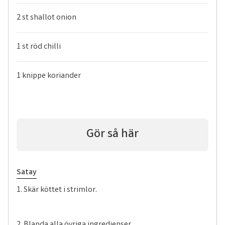
2 st shallot onion
1 st röd chilli
1 knippe koriander
Gör så här
Satay
1. Skär köttet i strimlor.
2. Blanda alla övriga ingredienser.