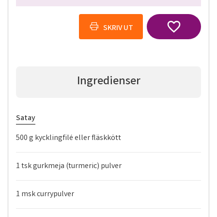
Lägg till i favor
print
SKRIV UT
Ingredienser
Satay
500 g kycklingfilé eller fläskkött
1 tsk gurkmeja (turmeric) pulver
1 msk currypulver