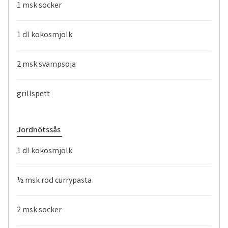
1 msk socker
1 dl kokosmjölk
2 msk svampsoja
grillspett
Jordnötssås
1 dl kokosmjölk
½ msk röd currypasta
2 msk socker