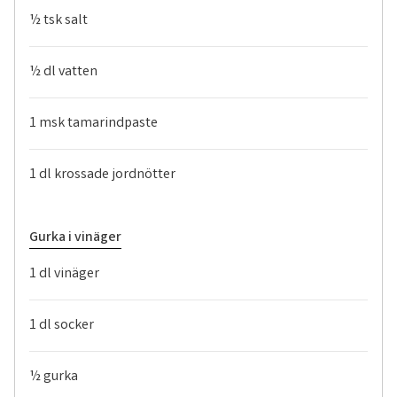
½ tsk salt
½ dl vatten
1 msk tamarindpaste
1 dl krossade jordnötter
Gurka i vinäger
1 dl vinäger
1 dl socker
½ gurka