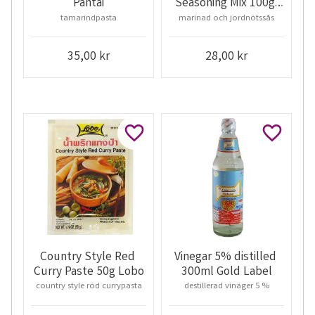
Pantai
Seasoning Mix 100g 
Lobo
tamarindpasta
marinad och jordnötssås
35,00
kr
28,00
kr
Lägg till i favoriter
Lägg till 
Country Style Red 
Vinegar 5% distilled 
Curry Paste 50g Lobo
300ml Gold Label
country style röd currypasta
destillerad vinäger 5 %