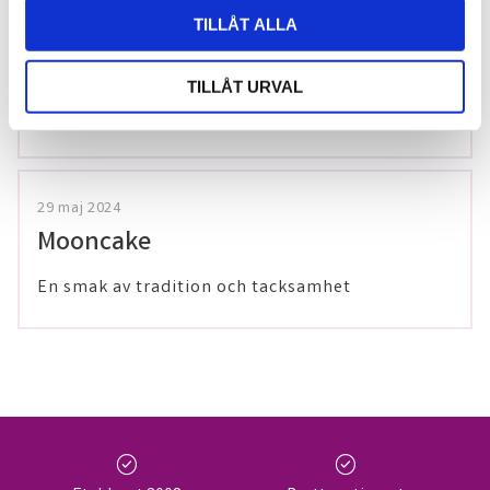
TILLÅT ALLA
20 december 2025
Förkylningssäsongen är inte över –
värm dig med våra teer på Thailaan
TILLÅT URVAL
29 maj 2024
Mooncake
En smak av tradition och tacksamhet
check_circle
check_circle