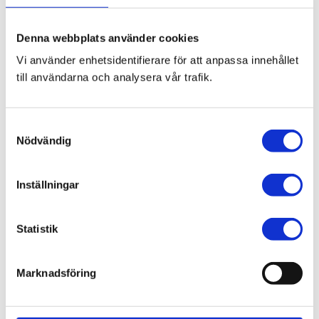
Bli den första att lämna ett omdöme.
Denna webbplats använder cookies
Blogg
Vi använder enhetsidentifierare för att anpassa innehållet
till användarna och analysera vår trafik.
7 juni 2026
Bläckfisk – en favorit i det asiatiska
S
köket
Nödvändig
a
m
t
Inställningar
y
c
8 februari 2026
k
Statistik
Thailändska snabbnudlar utan
e
gluten!
s
Marknadsföring
v
a
l