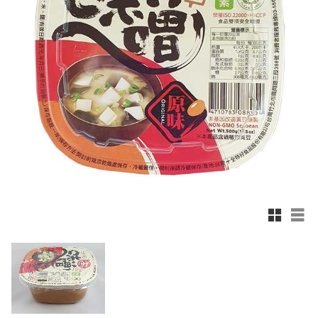
Rutnätsv
List