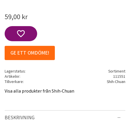
59,00
kr
Lägg till i favoriter
GE ETT OMDÖME!
Lagerstatus
Sortiment
Artikelnr
111551
Tillverkare
Shih-Chuan
Visa alla produkter från Shih-Chuan
BESKRIVNING