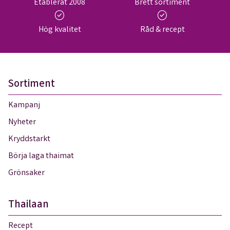
Etablerat 2008
Brett sortiment
check_circle
check_circle
Hög kvalitet
Råd & recept
Sortiment
Kampanj
Nyheter
Kryddstarkt
Börja laga thaimat
Grönsaker
Thailaan
Recept