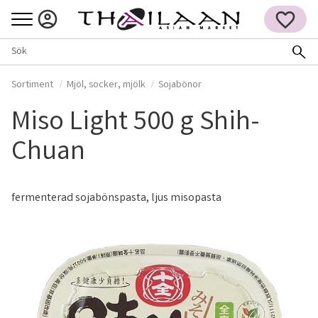
Meny
FAVORITER
Sortiment
Mjöl, socker, mjölk
Sojabönor
Miso Light 500 g Shih-
Chuan
fermenterad sojabönspasta, ljus misopasta