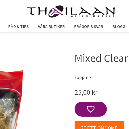
RÅD & TIPS
VÅRA BUTIKER
FRÅGOR & SVAR
BLOGG
Mixed Clear
soppmix
25,00
kr
Lägg till i favoriter
GE ETT OMDÖME!