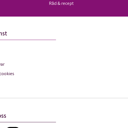
Råd & recept
nst
var
 cookies
oss