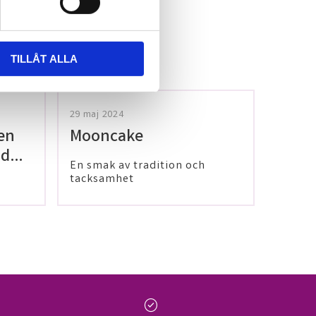
TILLÅT ALLA
29 maj 2024
en
Mooncake
 dig
En smak av tradition och
tacksamhet
check_circle