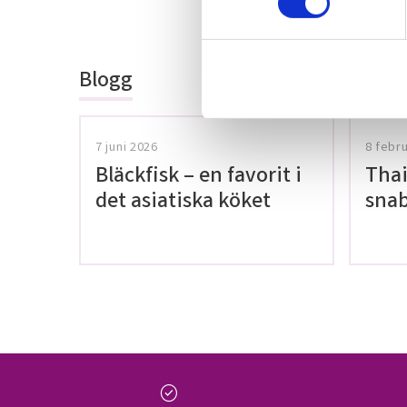
Bli den första a
t
omdöme.
y
c
Blogg
k
e
s
v
7 juni 2026
8 febr
a
Bläckfisk – en favorit i
Thai
l
det asiatiska köket
snab
glut
check_circle