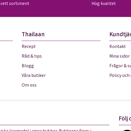
rett sortiment
Hög kvalitet
Thailaan
Kundtjä
Recept
Kontakt
Råd & tips
Mina sidor
Blogg
Frågor & s
Våra butiker
Policy och
Om oss
Följ 