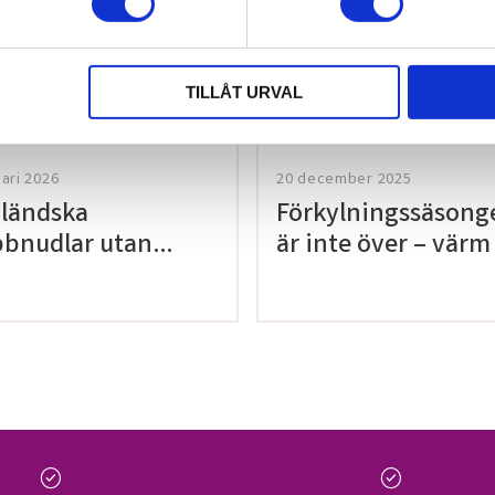
tt lämna ett
TILLÅT URVAL
uari 2026
20 december 2025
ländska
Förkylningssäsong
bnudlar utan
är inte över – värm
en!
med våra teer på
Thailaan
check_circle
check_circle