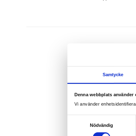
Samtycke
Denna webbplats använder 
Vi använder enhetsidentifierar
S
Nödvändig
a
m