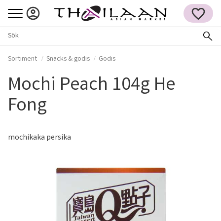
Meny
FAVORITER
Sortiment
Snacks & godis
Godis
Mochi Peach 104g He
Fong
mochikaka persika