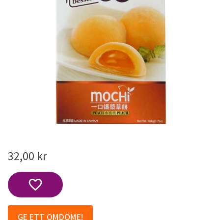
32,00
kr
Lägg till i favoriter
GE ETT OMDÖME!