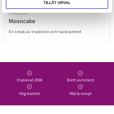
TILLÅT URVAL
29 maj 2024
Mooncake
En smak av tradition och tacksamhet
check_circle
check_circle
Etablerat 2008
Brett sortiment
check_circle
check_circle
Hög kvalitet
Råd & recept