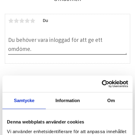
Du
Bli den första att lämna ett omdöme.
Blogg
Samtycke
Information
Om
7 juni 2026
Denna webbplats använder cookies
Bläckfisk – en favorit i det asiatiska
Vi använder enhetsidentifierare för att anpassa innehållet