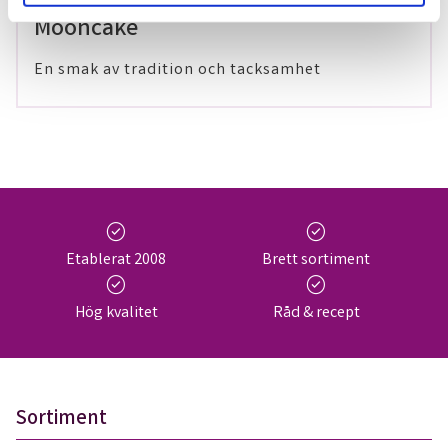
Mooncake
En smak av tradition och tacksamhet
check_circle
check_circle
Etablerat 2008
Brett sortiment
check_circle
check_circle
Hög kvalitet
Råd & recept
Sortiment