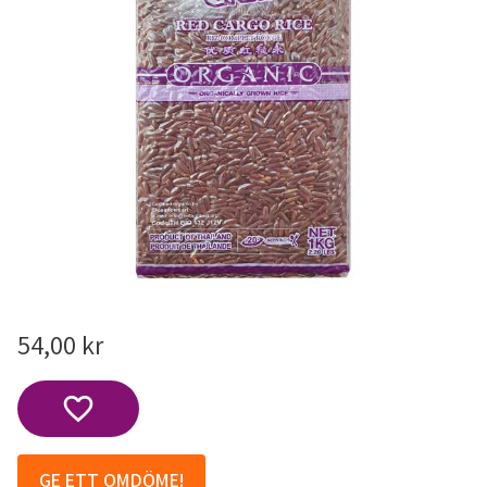
54,00
kr
Lägg till i favoriter
GE ETT OMDÖME!