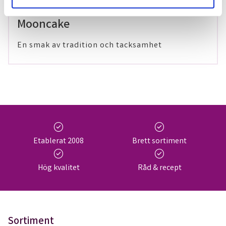
29 maj 2024
Mooncake
En smak av tradition och tacksamhet
check_circle
check_circle
Etablerat 2008
Brett sortiment
check_circle
check_circle
Hög kvalitet
Råd & recept
Sortiment