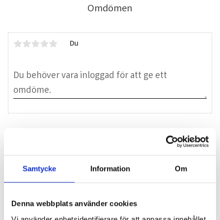
Omdömen
Du
Bli den första att lämna ett omdöme.
Blogg
Samtycke
Information
Om
Denna webbplats använder cookies
7 juni 2026
Vi använder enhetsidentifierare för att anpassa innehållet