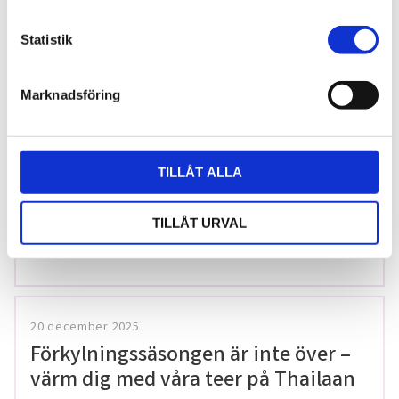
c
7 juni 2026
k
Statistik
Bläckfisk – en favorit i det asiatiska
e
köket
s
Marknadsföring
v
a
l
TILLÅT ALLA
8 februari 2026
Thailändska snabbnudlar utan
TILLÅT URVAL
gluten!
20 december 2025
Förkylningssäsongen är inte över –
värm dig med våra teer på Thailaan