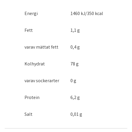
Energi
1460 kJ/350 kcal
Fett
1,1 g
varav mättat fett
0,4 g
Kolhydrat
78 g
varav sockerarter
0 g
Protein
6,2 g
Salt
0,01 g