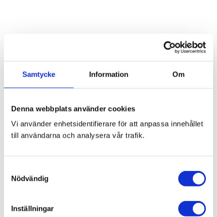
Omdömen
Samtycke
Information
Om
Du
Denna webbplats använder cookies
Vi använder enhetsidentifierare för att anpassa innehållet
till användarna och analysera vår trafik.
S
Bli den första att lämna ett omdöme.
Nödvändig
a
m
Blogg
t
Inställningar
y