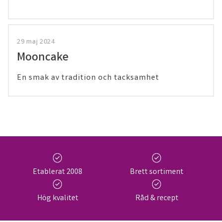
29 maj 2024
Mooncake
En smak av tradition och tacksamhet
check_circle
check_circle
Etablerat 2008
Brett sortiment
check_circle
check_circle
Hög kvalitet
Råd & recept