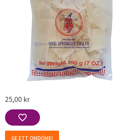
25,00
kr
Lägg till i favoriter
GE ETT OMDÖME!