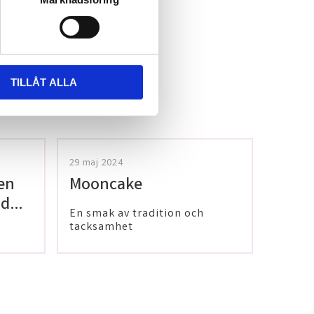
TILLÅT ALLA
29 maj 2024
en
Mooncake
 dig
En smak av tradition och
tacksamhet