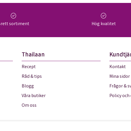
check_circle
check_circle
rett sortiment
Hög kvalitet
Thailaan
Kundtjä
Recept
Kontakt
Råd & tips
Mina sidor
Blogg
Frågor & s
Våra butiker
Policy och
Om oss