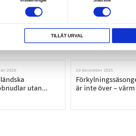
tt lämna ett
TILLÅT URVAL
uari 2026
20 december 2025
ländska
Förkylningssäsong
bnudlar utan
är inte över – värm
en!
med våra teer på
Thailaan