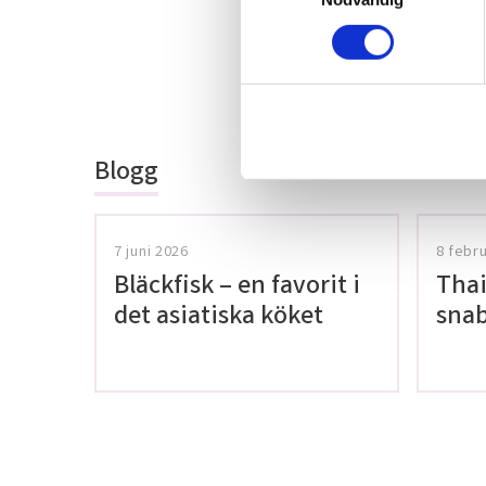
m
t
Bli den första a
y
c
omdöme.
k
e
Blogg
s
v
a
7 juni 2026
8 febr
l
Bläckfisk – en favorit i
Thai
det asiatiska köket
snab
glut