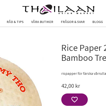
RÅD & TIPS
VÅRA BUTIKER
FRÅGOR & SVAR
BLOGG
Rice Paper
Bamboo Tr
rispapper för färska vårrull
42,00
kr
Lägg till i favoriter