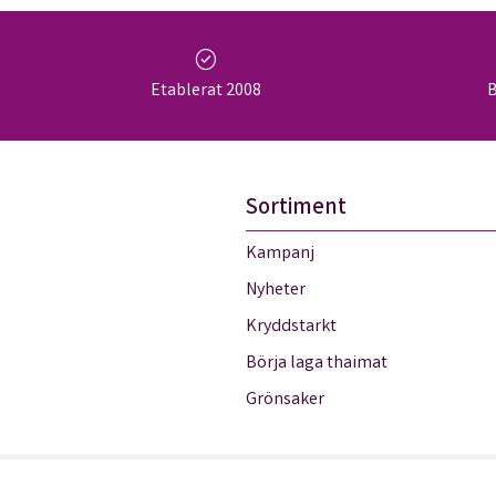
check_circle
Etablerat 2008
B
Sortiment
Kampanj
Nyheter
Kryddstarkt
Börja laga thaimat
Grönsaker