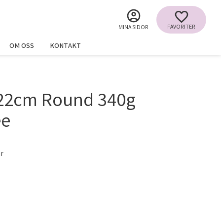
FAVORITER
MINA SIDOR
OM OSS
KONTAKT
 22cm Round 340g
ee
ar