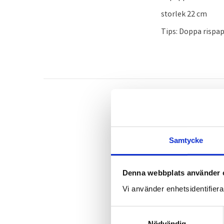
storlek 22 cm
Tips: Doppa rispap
Samtycke
Denna webbplats använder 
Vi använder enhetsidentifierar
S
Nödvändig
a