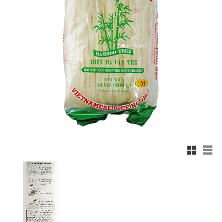
Rutnätsv
List