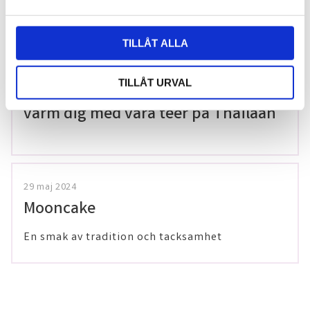
gluten!
a
l
TILLÅT ALLA
20 december 2025
TILLÅT URVAL
Förkylningssäsongen är inte över –
värm dig med våra teer på Thailaan
29 maj 2024
Mooncake
En smak av tradition och tacksamhet