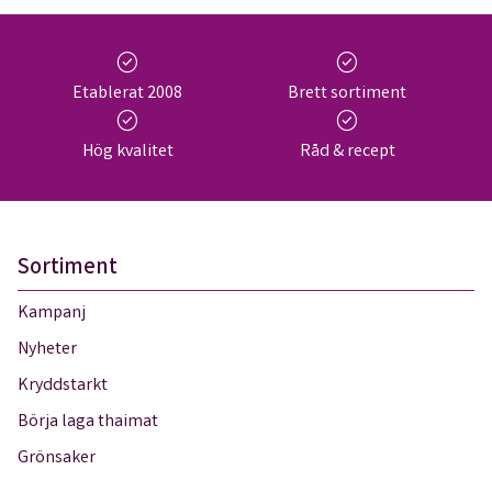
check_circle
check_circle
Etablerat 2008
Brett sortiment
check_circle
check_circle
Hög kvalitet
Råd & recept
Sortiment
Kampanj
Nyheter
Kryddstarkt
Börja laga thaimat
Grönsaker