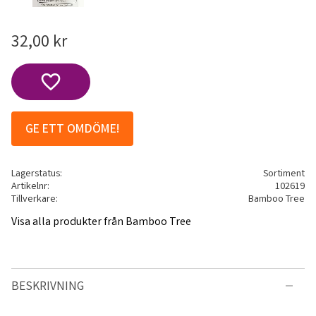
32,00
kr
Lägg till i favoriter
GE ETT OMDÖME!
Lagerstatus
Sortiment
Artikelnr
102619
Tillverkare
Bamboo Tree
Visa alla produkter från Bamboo Tree
BESKRIVNING