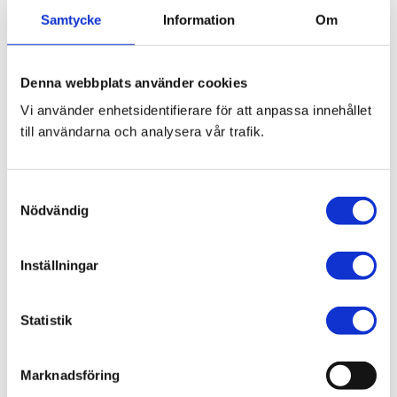
Samtycke
Information
Om
Bli den första att lämna ett omdöme.
Denna webbplats använder cookies
Vi använder enhetsidentifierare för att anpassa innehållet
Blogg
till användarna och analysera vår trafik.
S
7 juni 2026
Nödvändig
a
Bläckfisk – en favorit i det asiatiska
m
köket
t
Inställningar
y
c
k
Statistik
e
8 februari 2026
s
Thailändska snabbnudlar utan
Marknadsföring
v