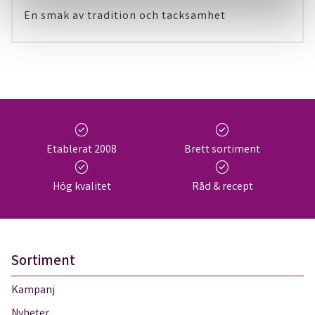
En smak av tradition och tacksamhet
check_circle
check_circle
Etablerat 2008
Brett sortiment
check_circle
check_circle
Hög kvalitet
Råd & recept
Sortiment
Kampanj
Nyheter