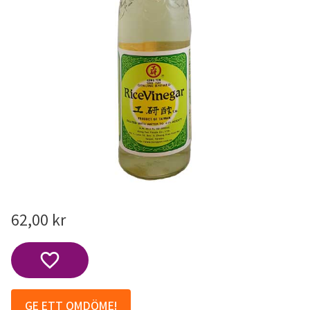
62,00
kr
Lägg till i favoriter
GE ETT OMDÖME!