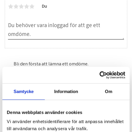
Du
Bli den första att lämna ett omdöme.
Blogg
Samtycke
Information
Om
7 juni 2026
Bläckfisk – en favorit i det asiatiska
Denna webbplats använder cookies
köket
Vi använder enhetsidentifierare för att anpassa innehållet
till användarna och analysera vår trafik.