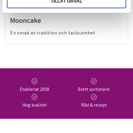
TILLÅT URVAL
29 maj 2024
Mooncake
En smak av tradition och tacksamhet
check_circle
check_circle
Etablerat 2008
Brett sortiment
check_circle
check_circle
Hög kvalitet
Råd & recept