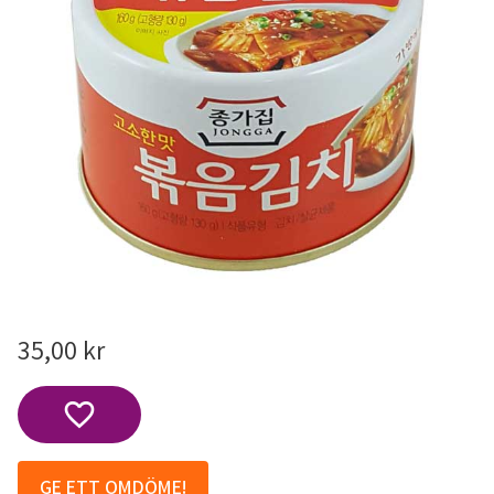
35,00
kr
Lägg till i favoriter
GE ETT OMDÖME!