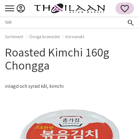
Meny
FAVORITER
Sortiment
Övriga livsmedel
Koreanskt
Roasted Kimchi 160g
Chongga
inlagd och syrad kål, kimchi