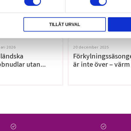
tt lämna ett
TILLÅT URVAL
uari 2026
20 december 2025
ländska
Förkylningssäsong
bnudlar utan
är inte över – värm
en!
med våra teer på
Thailaan
check_circle
check_circle