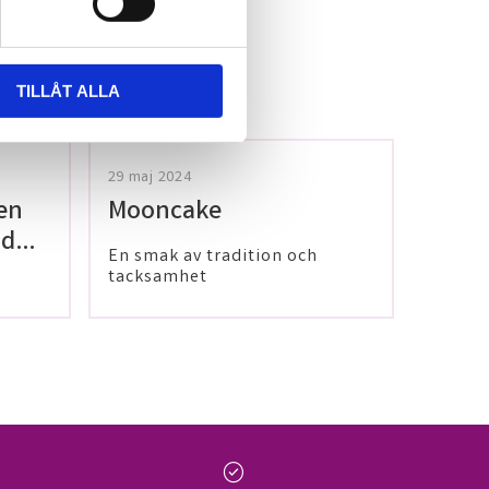
TILLÅT ALLA
29 maj 2024
en
Mooncake
 dig
En smak av tradition och
tacksamhet
check_circle