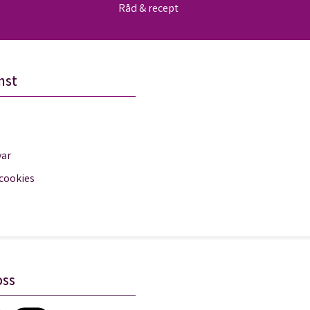
Råd & recept
nst
var
 cookies
oss