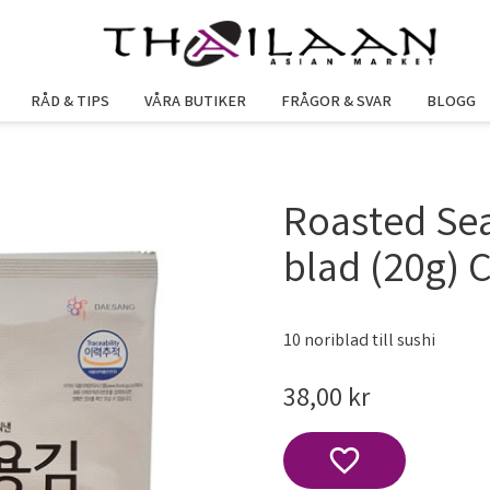
RÅD & TIPS
VÅRA BUTIKER
FRÅGOR & SVAR
BLOGG
Roasted Se
blad (20g) 
10 noriblad till sushi
38,00
kr
Lägg till i favoriter