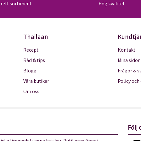
rett sortiment
Hög kvalitet
Thailaan
Kundtjä
Recept
Kontakt
Råd & tips
Mina sidor
Blogg
Frågor & s
Våra butiker
Policy och
Om oss
Följ 