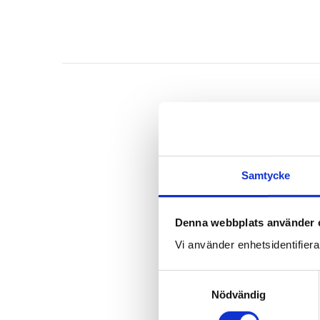
Samtycke
Denna webbplats använder 
Vi använder enhetsidentifierar
S
Nödvändig
a
m