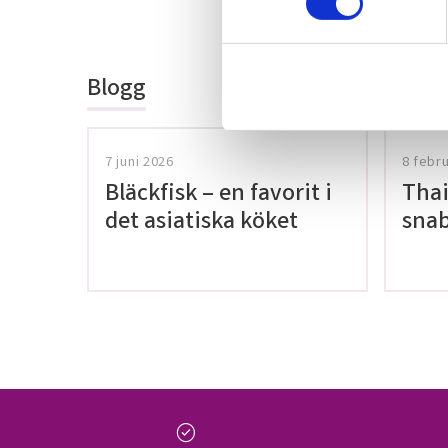
Bli den första a
t
omdöme.
y
c
Blogg
k
e
s
v
7 juni 2026
8 febr
a
Bläckfisk – en favorit i
Thai
l
det asiatiska köket
snab
glut
check_circle