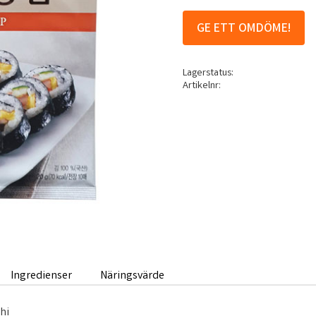
GE ETT OMDÖME!
Lagerstatus
Artikelnr
Ingredienser
Näringsvärde
shi