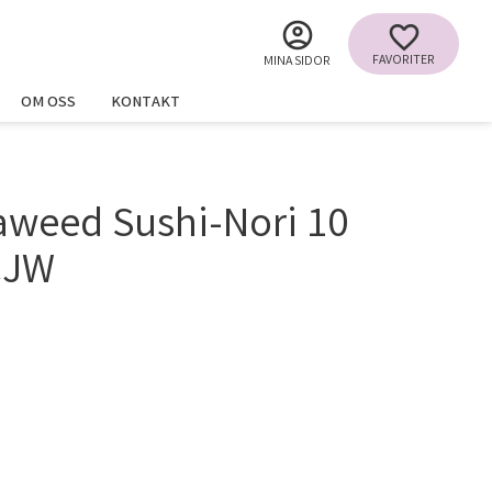
FAVORITER
MINA SIDOR
OM OSS
KONTAKT
aweed Sushi-Nori 10
CJW