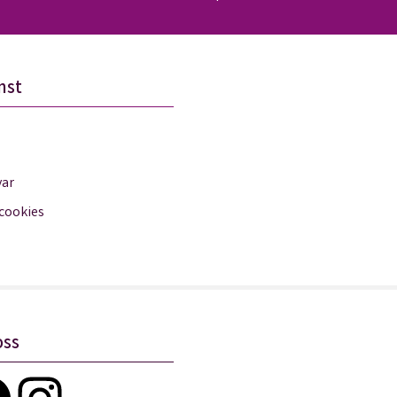
nst
var
 cookies
oss