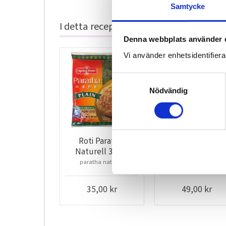
Samtycke
I detta recept används
Denna webbplats använder 
Vi använder enhetsidentifierar
Lägg till i favoriter
S
Nödvändig
a
m
t
y
c
Roti Paratha 
Kondenserad mjöl
Naturell 325g 
397g Longevity
k
Spring Home
paratha naturell
sötad kondenserad mjö
e
s
v
35,00
kr
49,00
kr
a
l