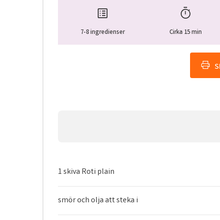
7-8 ingredienser
Cirka 15 min
print
S
1 skiva Roti plain
smör och olja att steka i