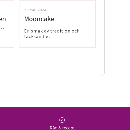
29 maj 2024
en
Mooncake
En smak av tradition och
på
tacksamhet
check_circle
Råd & recept