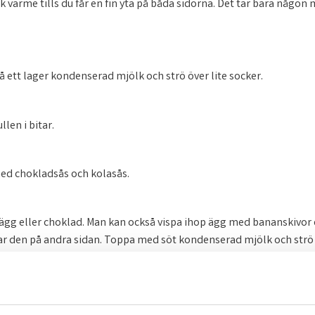
k värme tills du får en fin yta på båda sidorna. Det tar bara någon 
på ett lager kondenserad mjölk och strö över lite socker.
len i bitar.
med chokladsås och kolasås.
, ägg eller choklad. Man kan också vispa ihop ägg med bananskivor
r den på andra sidan. Toppa med söt kondenserad mjölk och strö l