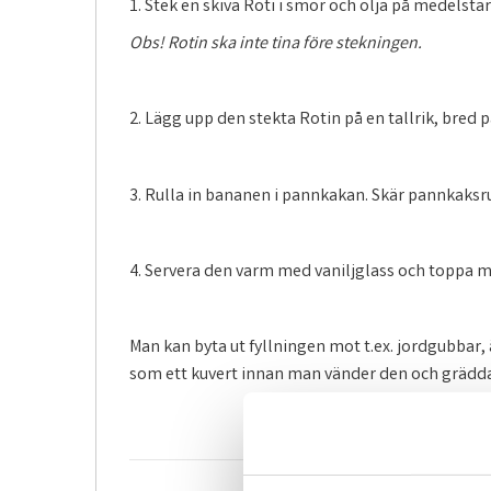
1. Stek en skiva Roti i smör och olja på medelstar
Obs! Rotin ska inte tina före stekningen.
2. Lägg upp den stekta Rotin på en tallrik, bred 
3. Rulla in bananen i pannkakan. Skär pannkaksrul
4. Servera den varm med vaniljglass och toppa 
Man kan byta ut fyllningen mot t.ex. jordgubbar
som ett kuvert innan man vänder den och grädda