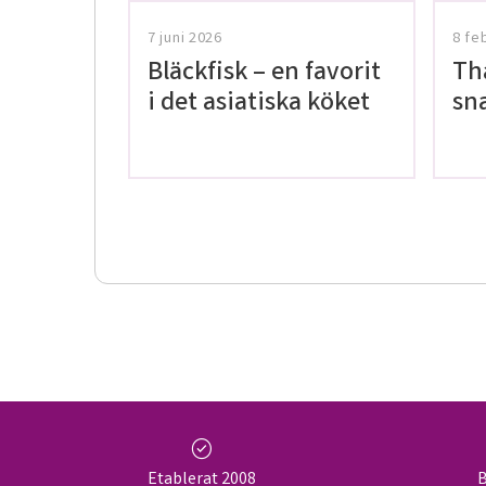
7 juni 2026
8 fe
Bläckfisk – en favorit
Th
i det asiatiska köket
sn
gl
check_circle
Etablerat 2008
B