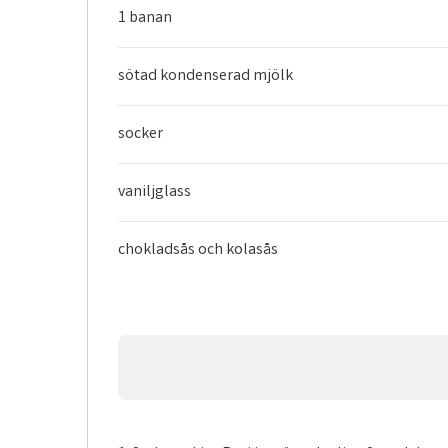
1 banan
sötad kondenserad mjölk
socker
vaniljglass
chokladsås och kolasås