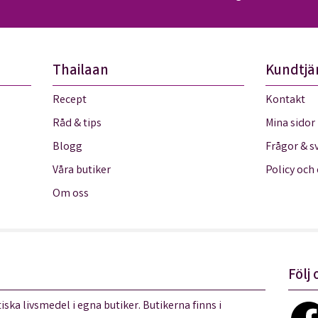
Thailaan
Kundtjä
Recept
Kontakt
Råd & tips
Mina sidor
Blogg
Frågor & s
Våra butiker
Policy och
Om oss
Följ 
iska livsmedel i egna butiker. Butikerna finns i