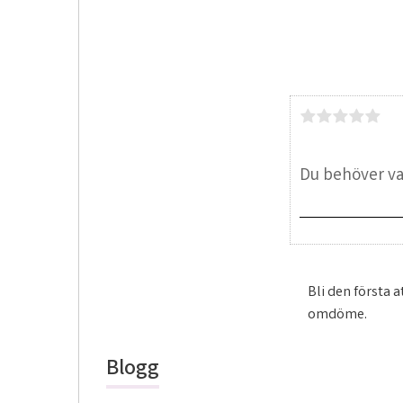
Bli den första a
omdöme.
Blogg