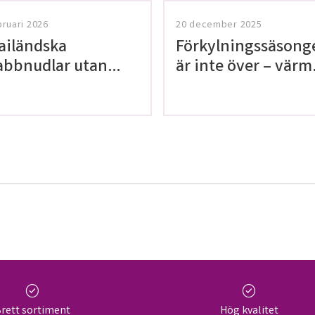
bruari 2026
20 december 2025
ailändska
Förkylningssäsong
abbnudlar utan
är inte över – värm
uten!
dig med våra teer 
Thailaan
check_circle
check_circle
rett sortiment
Hög kvalitet