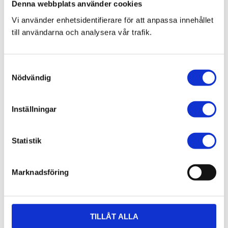
Denna webbplats använder cookies
Vi använder enhetsidentifierare för att anpassa innehållet
7 juni 2026
till användarna och analysera vår trafik.
Bläckfisk – en favorit i det asiatiska
köket
S
Nödvändig
a
m
t
Inställningar
8 februari 2026
y
Thailändska snabbnudlar utan
c
gluten!
k
Statistik
e
s
Marknadsföring
v
a
20 december 2025
l
Förkylningssäsongen är inte över –
TILLÅT ALLA
värm dig med våra teer på Thailaan