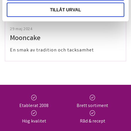
TILLÅT URVAL
29 maj 2024
Mooncake
En smak av tradition och tacksamhet
check_circle
check_circle
Etablerat 2008
Brett sortiment
check_circle
check_circle
Hög kvalitet
Råd & recept