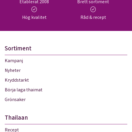
Etablerat 2008
Brett sortiment
check_circle
check_circle
Hög kvalitet
Råd & recept
Sortiment
Kampanj
Nyheter
Kryddstarkt
Börja laga thaimat
Grönsaker
Thailaan
Recept