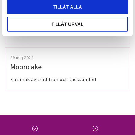
TILLÅT ALLA
20 december 2025
Förkylningssäsongen är inte över –
TILLÅT URVAL
värm dig med våra teer på Thailaan
29 maj 2024
Mooncake
En smak av tradition och tacksamhet
check_circle
check_circle