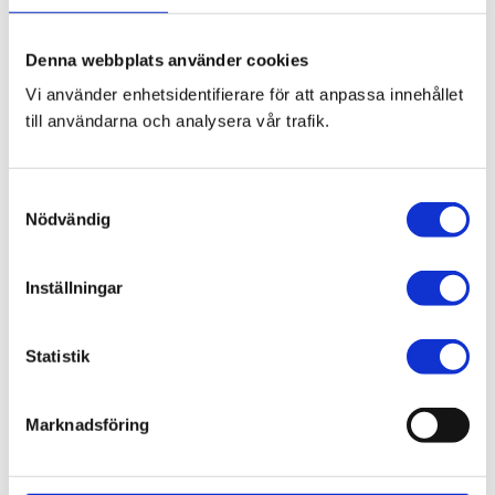
Bli den första att lämna ett omdöme.
Denna webbplats använder cookies
Blogg
Vi använder enhetsidentifierare för att anpassa innehållet
till användarna och analysera vår trafik.
7 juni 2026
Bläckfisk – en favorit i det asiatiska
S
köket
Nödvändig
a
m
t
Inställningar
y
c
8 februari 2026
k
Statistik
Thailändska snabbnudlar utan
e
gluten!
s
Marknadsföring
v
a
l