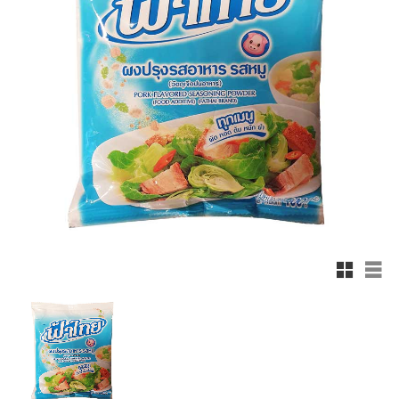
Rutnätsv
List