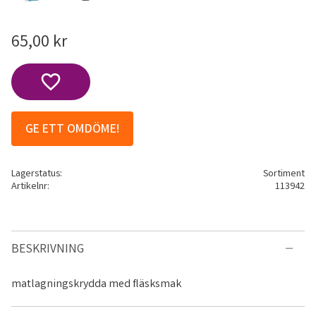
65,00
kr
Lägg till i favoriter
GE ETT OMDÖME!
Lagerstatus
Sortiment
Artikelnr
113942
BESKRIVNING
matlagningskrydda med fläsksmak