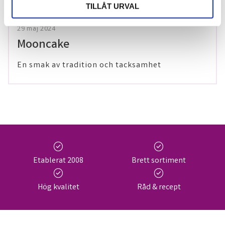
TILLÅT URVAL
29 maj 2024
Mooncake
En smak av tradition och tacksamhet
check_circle
check_circle
Etablerat 2008
Brett sortiment
check_circle
check_circle
Hög kvalitet
Råd & recept