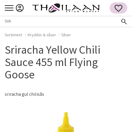
Meny
FAVORITER
Sortiment
Kryddor & såser
Såser
Sriracha Yellow Chili
Sauce 455 ml Flying
Goose
sriracha gul chilisås