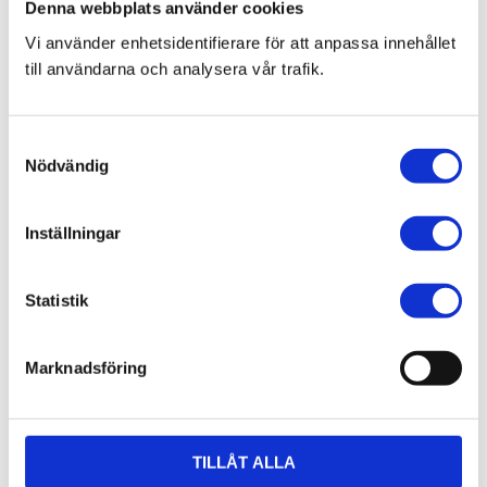
Denna webbplats använder cookies
Vi använder enhetsidentifierare för att anpassa innehållet
7 juni 2026
till användarna och analysera vår trafik.
Bläckfisk – en favorit i det asiatiska
köket
S
Nödvändig
a
m
t
Inställningar
8 februari 2026
y
Thailändska snabbnudlar utan
c
gluten!
k
Statistik
e
s
Marknadsföring
v
a
20 december 2025
l
Förkylningssäsongen är inte över –
TILLÅT ALLA
värm dig med våra teer på Thailaan