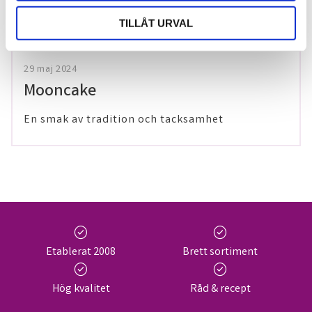
TILLÅT URVAL
29 maj 2024
Mooncake
En smak av tradition och tacksamhet
check_circle
check_circle
Etablerat 2008
Brett sortiment
check_circle
check_circle
Hög kvalitet
Råd & recept