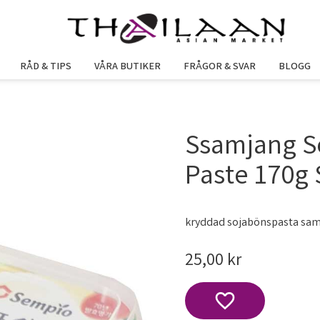
RÅD & TIPS
VÅRA BUTIKER
FRÅGOR & SVAR
BLOGG
Ssamjang S
Paste 170g
kryddad sojabönspasta sa
25,00
kr
Lägg till i favoriter