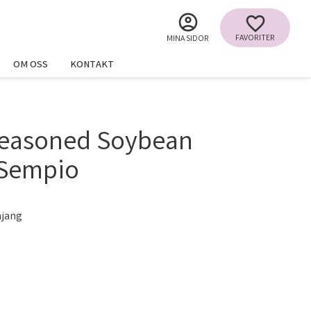
FAVORITER
MINA SIDOR
OM OSS
KONTAKT
easoned Soybean
 Sempio
mjang