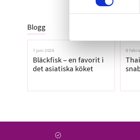
Bli den första a
t
omdöme.
y
c
Blogg
k
e
s
v
7 juni 2026
8 febr
a
Bläckfisk – en favorit i
Thai
l
det asiatiska köket
snab
glut
check_circle