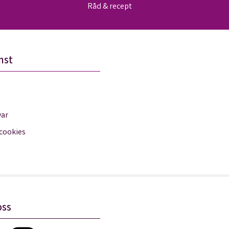
Råd & recept
nst
var
 cookies
oss