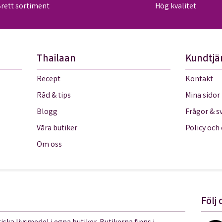
rett sortiment
Hög kvalitet
Thailaan
Kundtjä
Recept
Kontakt
Råd & tips
Mina sidor
Blogg
Frågor & s
Våra butiker
Policy och
Om oss
Följ 