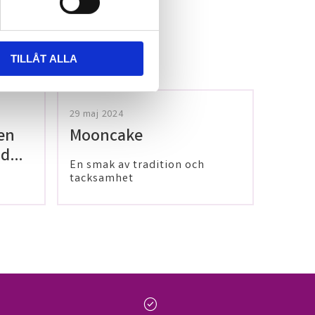
TILLÅT ALLA
29 maj 2024
en
Mooncake
 dig
En smak av tradition och
tacksamhet
check_circle