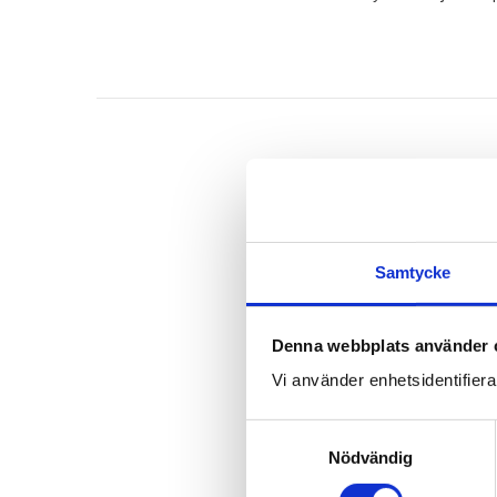
Samtycke
Denna webbplats använder 
Vi använder enhetsidentifierar
S
Nödvändig
a
m