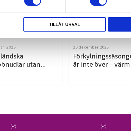
tt lämna ett
TILLÅT URVAL
uari 2026
20 december 2025
ländska
Förkylningssäsong
bnudlar utan
är inte över – värm
en!
med våra teer på
Thailaan
check_circle
check_circle