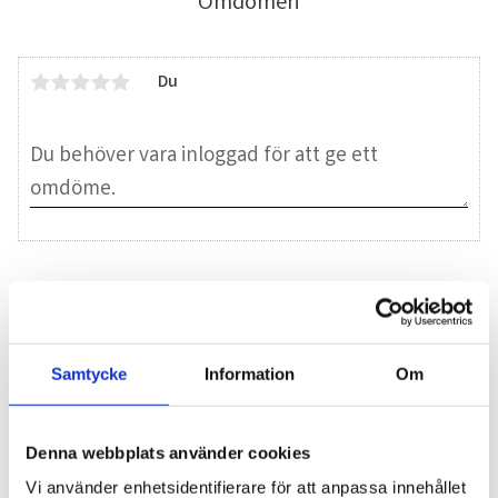
Omdömen
Du
Bli den första att lämna ett omdöme.
Blogg
Samtycke
Information
Om
7 juni 2026
Denna webbplats använder cookies
Bläckfisk – en favorit i det asiatiska
Vi använder enhetsidentifierare för att anpassa innehållet