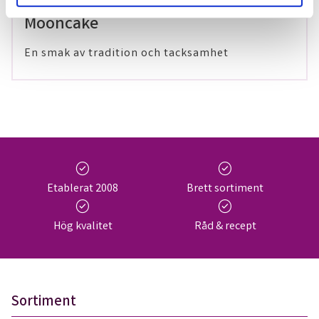
29 maj 2024
Mooncake
En smak av tradition och tacksamhet
check_circle
check_circle
Etablerat 2008
Brett sortiment
check_circle
check_circle
Hög kvalitet
Råd & recept
Sortiment