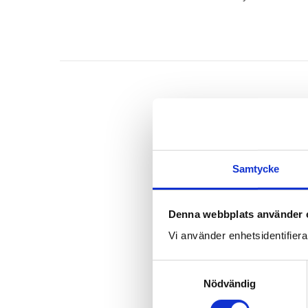
Samtycke
Denna webbplats använder 
Vi använder enhetsidentifierar
S
Nödvändig
a
m