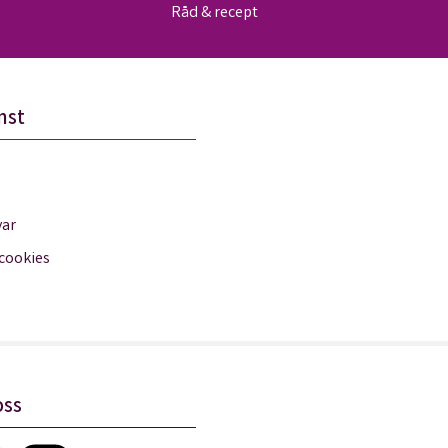
Råd & recept
nst
var
 cookies
oss