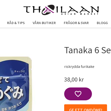
RÅD & TIPS
VÅRA BUTIKER
FRÅGOR & SVAR
BLOGG
Tanaka 6 S
riskrydda furikake
38,00
kr
Lägg till i favoriter
GE ETT OMDÖME!