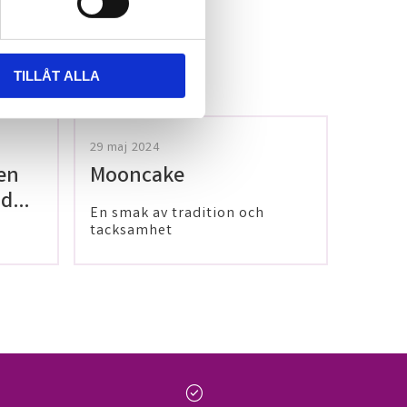
TILLÅT ALLA
29 maj 2024
en
Mooncake
 dig
En smak av tradition och
tacksamhet
check_circle