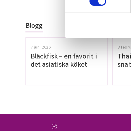
Bli den första a
t
omdöme.
y
c
Blogg
k
e
s
v
7 juni 2026
8 febr
a
Bläckfisk – en favorit i
Thai
l
det asiatiska köket
snab
glut
check_circle