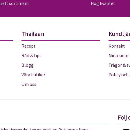
rett sortiment
Hög kvalitet
Thailaan
Kundtjä
Recept
Kontakt
Råd & tips
Mina sidor
Blogg
Frågor & s
Våra butiker
Policy och
Om oss
Följ 