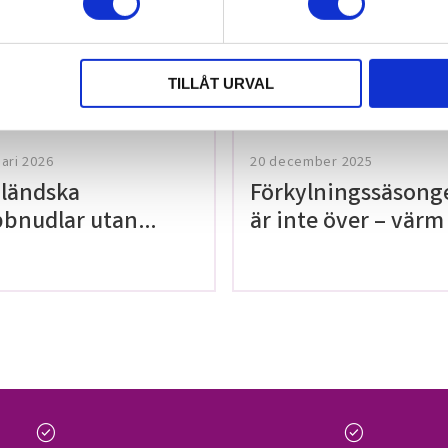
tt lämna ett
TILLÅT URVAL
uari 2026
20 december 2025
ländska
Förkylningssäsong
bnudlar utan
är inte över – värm
en!
med våra teer på
Thailaan
check_circle
check_circle