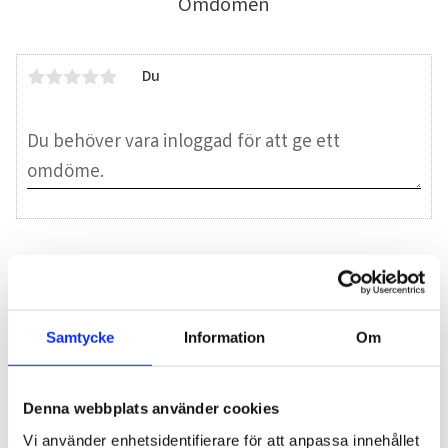
Omdömen
Du
Bli den första att lämna ett omdöme.
Blogg
Samtycke
Information
Om
7 juni 2026
Denna webbplats använder cookies
Bläckfisk – en favorit i det asiatiska
Vi använder enhetsidentifierare för att anpassa innehållet