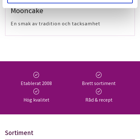
29 maj 2024
Mooncake
En smak av tradition och tacksamhet
check_circle
check_circle
Etablerat 2008
Brett sortiment
check_circle
check_circle
Hög kvalitet
Råd & recept
Sortiment