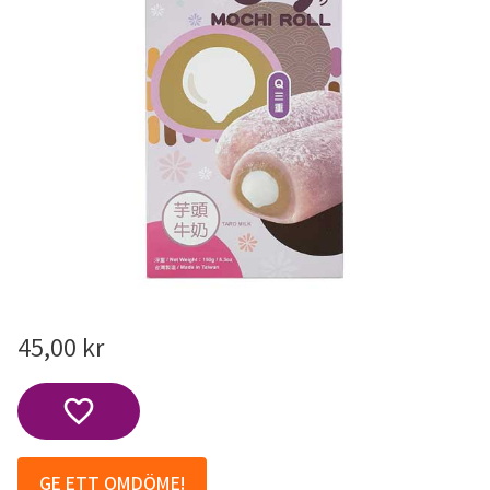
45,00
kr
Lägg till i favoriter
GE ETT OMDÖME!