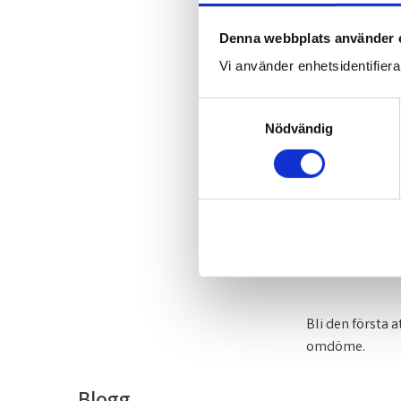
Denna webbplats använder 
Vi använder enhetsidentifierar
S
Nödvändig
a
m
t
y
c
k
e
s
v
a
Bli den första a
l
omdöme.