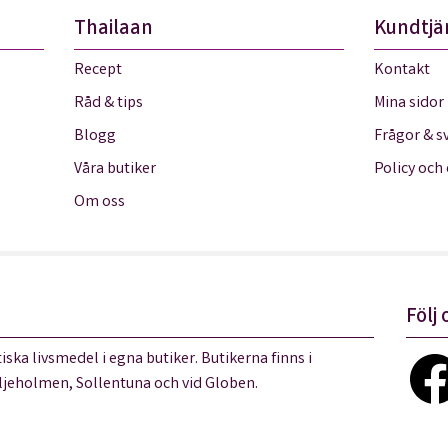
Thailaan
Kundtjä
Recept
Kontakt
Råd & tips
Mina sidor
Blogg
Frågor & s
Våra butiker
Policy och
Om oss
Följ 
iska livsmedel i egna butiker. Butikerna finns i
jeholmen, Sollentuna och vid Globen.