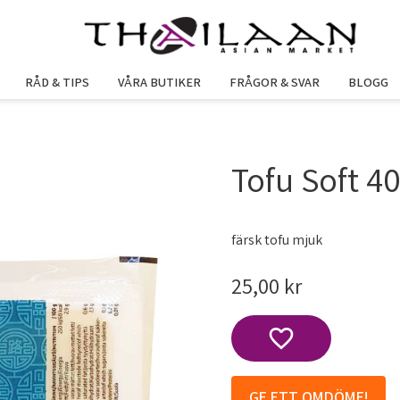
RÅD & TIPS
VÅRA BUTIKER
FRÅGOR & SVAR
BLOGG
Tofu Soft 40
färsk tofu mjuk
25,00
kr
Lägg till i favoriter
GE ETT OMDÖME!