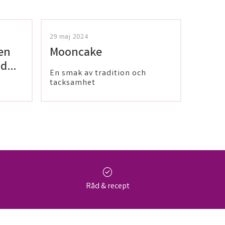
29 maj 2024
en
Mooncake
 dig
En smak av tradition och
tacksamhet
check_circle
Råd & recept