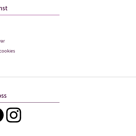
nst
var
 cookies
oss