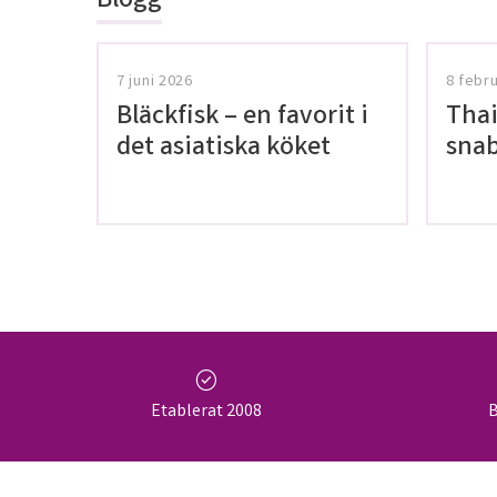
Blogg
7 juni 2026
8 febr
Bläckfisk – en favorit i
Thai
det asiatiska köket
snab
glut
check_circle
Etablerat 2008
B