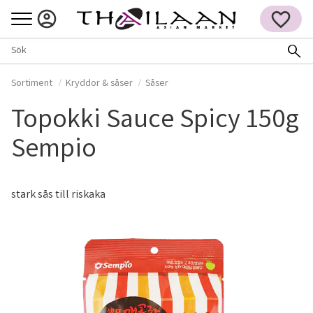
Meny
FAVORITER
Sortiment
Kryddor & såser
Såser
Topokki Sauce Spicy 150g
Sempio
stark sås till riskaka