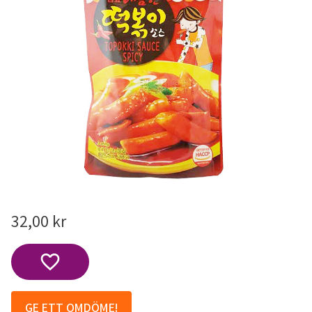
32,00
kr
Lägg till i favoriter
GE ETT OMDÖME!