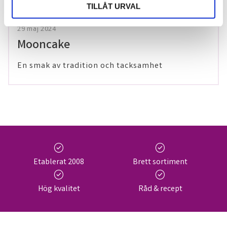
TILLÅT URVAL
29 maj 2024
Mooncake
En smak av tradition och tacksamhet
check_circle
check_circle
Etablerat 2008
Brett sortiment
check_circle
check_circle
Hög kvalitet
Råd & recept