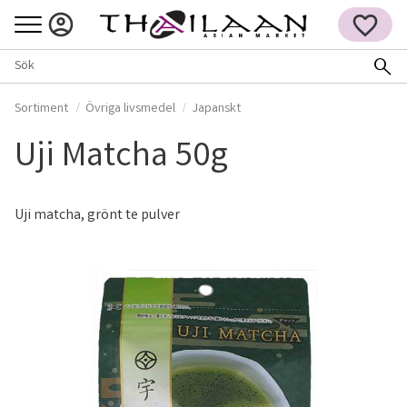
Meny
FAVORITER
Sortiment
Övriga livsmedel
Japanskt
Uji Matcha 50g
Uji matcha, grönt te pulver