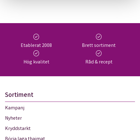
check_circle
check_circle
Etablerat 2008
Brett sortiment
check_circle
check_circle
Hög kvalitet
Råd & recept
Sortiment
Kampanj
Nyheter
Kryddstarkt
Börja laga thaimat