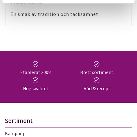
Mooncake
En smak av tradition och tacksamhet
check_circle
check_circle
Etablerat 2008
Brett sortiment
check_circle
check_circle
Hög kvalitet
Råd & recept
Sortiment
Kampanj