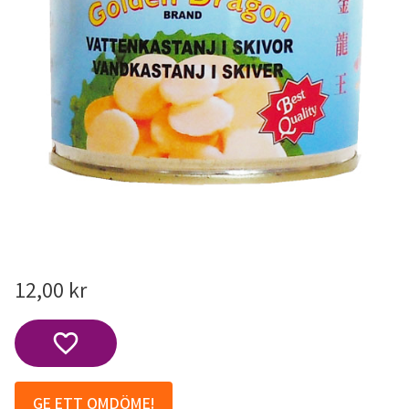
12,00
kr
Lägg till i favoriter
GE ETT OMDÖME!