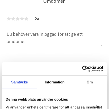
Omdömen
Du
Bli den första att lämna ett omdöme.
Blogg
Samtycke
Information
Om
7 juni 2026
Denna webbplats använder cookies
Bläckfisk – en favorit i det asiatiska
Vi använder enhetsidentifierare för att anpassa innehållet