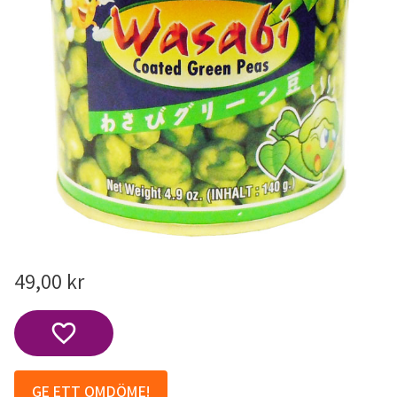
49,00
kr
Lägg till i favoriter
GE ETT OMDÖME!