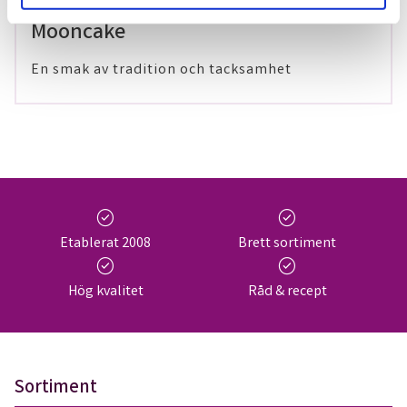
29 maj 2024
Mooncake
En smak av tradition och tacksamhet
check_circle
check_circle
Etablerat 2008
Brett sortiment
check_circle
check_circle
Hög kvalitet
Råd & recept
Sortiment