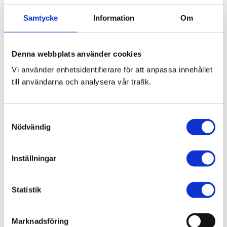
Samtycke
Information
Om
Denna webbplats använder cookies
Bli den första att lämna ett omdöme.
Vi använder enhetsidentifierare för att anpassa innehållet
till användarna och analysera vår trafik.
Blogg
S
7 juni 2026
Nödvändig
a
Bläckfisk – en favorit i det asiatiska
m
köket
t
Inställningar
y
c
k
Statistik
e
8 februari 2026
s
Marknadsföring
Thailändska snabbnudlar utan
v