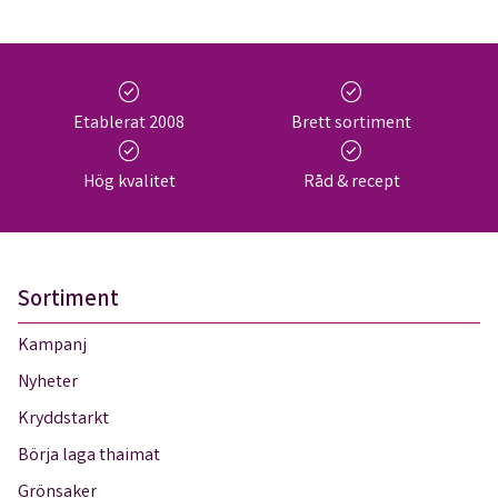
check_circle
check_circle
Etablerat 2008
Brett sortiment
check_circle
check_circle
Hög kvalitet
Råd & recept
Sortiment
Kampanj
Nyheter
Kryddstarkt
Börja laga thaimat
Grönsaker