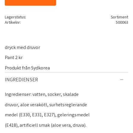
Lagerstatus
Sortiment
Artikelnr
500063
dryck med druvor
Pant 2 kr
Produkt från Sydkorea
INGREDIENSER
Ingredienser: vatten, socker, skalade
druvor, aloe verakött, surhetsreglerande
medel (E330, E331, E327), geleringsmedel
(E418), artificiell smak (aloe vera, druva).