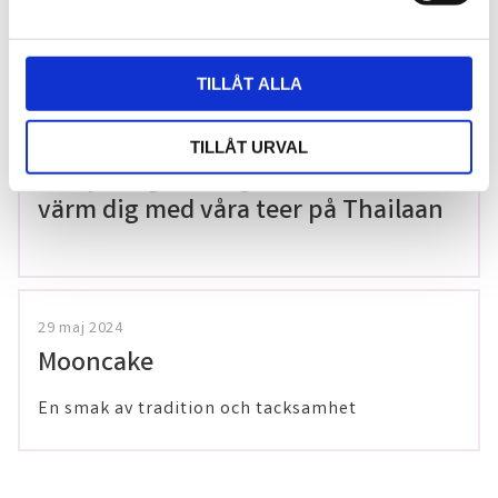
gluten!
a
l
TILLÅT ALLA
20 december 2025
TILLÅT URVAL
Förkylningssäsongen är inte över –
värm dig med våra teer på Thailaan
29 maj 2024
Mooncake
En smak av tradition och tacksamhet